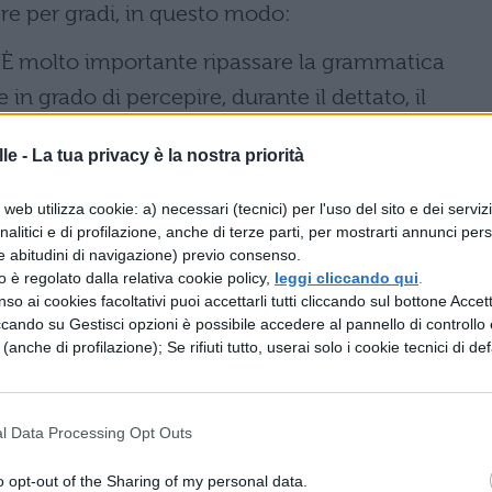
e per gradi, in questo modo:
.
È molto importante ripassare la grammatica
n grado di percepire, durante il dettato, il
tivi, a scrivere correttamente la terza persona
le -
La tua privacy è la nostra priorità
emplice e così via.
web utilizza cookie: a) necessari (tecnici) per l'uso del sito e dei serviz
inglese.
Dobbiamo poi cercare di memorizzare u
analitici e di profilazione, anche di terze parti, per mostrarti annunci pers
 inglese, così da riconoscerli subito non appena 
e abitudini di navigazione) previo consenso.
zzo è regolato dalla relativa cookie policy,
leggi cliccando qui
.
in inglese. E allora, leggiamo alcuni brani in lingua
so ai cookies facoltativi puoi accettarli tutti cliccando sul bottone Accetta
ia. Poi, evidenziamo le parole che conosciamo
ccando su Gestisci opzioni è possibile accedere al pannello di controllo e
e (anche di profilazione); Se rifiuti tutto, userai solo i cookie tecnici di def
aderno con accanto la pronuncia, finché non sia
l Data Processing Opt Outs
 metodo alternativo e più leggero per imparare a
 in inglese è quello di ascoltare una canzone,
o opt-out of the Sharing of my personal data.