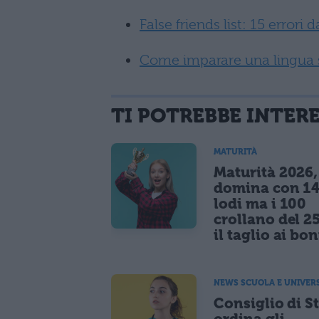
False friends list: 15 errori 
Come imparare una lingua st
TI POTREBBE INTER
MATURITÀ
Maturità 2026, 
domina con 14
lodi ma i 100
crollano del 2
il taglio ai bo
NEWS SCUOLA E UNIVER
Consiglio di S
ordina gli