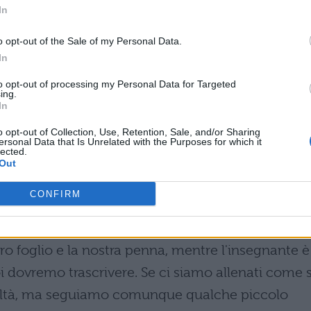
con il testo. Ascoltiamo la canzone due o tre
In
chiudiamo e riascoltiamo un pezzo per volta
o opt-out of the Sale of my Personal Data.
 Alla fine, controlliamo il testo e correggiamo gli
In
to opt-out of processing my Personal Data for Targeted
ing.
In
o, proviamo ad allenarci nel dettato vero e propri
apposito (ve ne sono tanti sul web di varia
o opt-out of Collection, Use, Retention, Sale, and/or Sharing
ersonal Data that Is Unrelated with the Purposes for which it
mo, correggiamo gli errori. Più ne faremo, più sare
lected.
Out
CONFIRM
 SBAGLIARE A SCRIVERE LE PAROLE.
A quest
o foglio e la nostra penna, mentre l'insegnante è
i dovremo trascrivere. Se ci siamo allenati come s
coltà, ma seguiamo comunque qualche piccolo