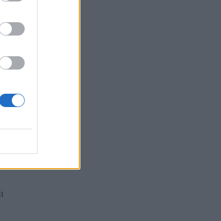
o.
mo
o
i