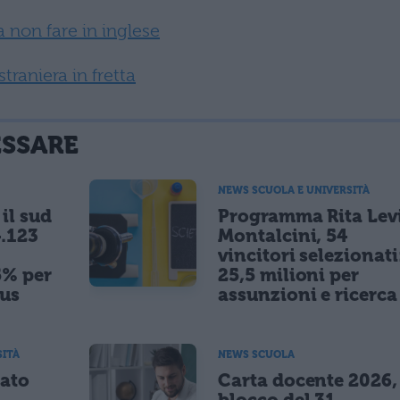
da non fare in inglese
raniera in fretta
ESSARE
NEWS SCUOLA E UNIVERSITÀ
il sud
Programma Rita Lev
.123
Montalcini, 54
vincitori selezionati
5% per
25,5 milioni per
nus
assunzioni e ricerca
SITÀ
NEWS SCUOLA
tato
Carta docente 2026,
blocco del 31