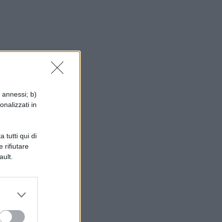
i annessi; b)
n
onalizzati in
ci
,
 tutti qui di
 rifiutare
ault.
mo