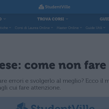
O
TROVA CORSI
GUID
tiche
Corsi di Laurea Online
Master Online
Guide Utili
lese: come non fare 
re errori e svolgerlo al meglio? Ecco il 
agli cui fare attenzione.