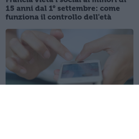
15 anni dal 1° settembre: come
funziona il controllo dell'età
Il 21 luglio la Francia ha approvato
una legge che vieta ai minori di
quindici anni l'accesso ai social
network, in vigore dal 1° settembre.