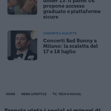
under 13: il panel UE
propone accesso
graduato e piattaforme
sicure
CONCERTI & SCALETTE
Concerti Bad Bunny a
Milano: la scaletta del
17 e 18 luglio
HOME
NEWS LIFESTYLE
TV, TECH & SOCIAL
Francia vieta i social ai minori di