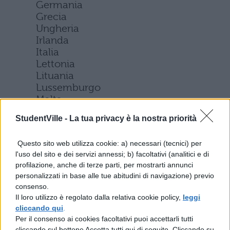
Germania
Grecia
Ungheria
Irlanda
Italia
Lettonia
Lituania
Lussemburgo
Malta
Paesi Bassi
StudentVille -
La tua privacy è la nostra priorità
Polonia
Portogallo
Questo sito web utilizza cookie: a) necessari (tecnici) per
Romania
l'uso del sito e dei servizi annessi; b) facoltativi (analitici e di
Slovacchia
profilazione, anche di terze parti, per mostrarti annunci
Slovenia
personalizzati in base alle tue abitudini di navigazione) previo
Spagna
consenso.
Svezia
Il loro utilizzo è regolato dalla relativa cookie policy,
leggi
Regno Unito
cliccando qui
.
Per il consenso ai cookies facoltativi puoi accettarli tutti
Attenzione però, che a Cipro la tessera non
cliccando sul bottone Accetta tutti qui di seguito. Cliccando su