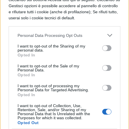
Gestisci opzioni è possibile accedere al pannello di controllo
ha validità nella zona occupata dai turchi,
e rifiutare tutti i cookie (anche di profilazione); Se rifiuti tutto,
come non ha validità nelle Isole del Canale
userai solo i cookie tecnici di default.
e nell’Isola di Man, che godono di uno
Personal Data Processing Opt Outs
speciale statuto amministrativo.
I want to opt-out of the Sharing of my
In quali casi la TEAM non è
personal data.
Opted In
valida.
I want to opt-out of the Sale of my
Personal Data.
Attenzione, la TEAM è valida per i viaggi
Opted In
effettuati all’estero per turismo. Quando
I want to opt-out of processing my
Personal Data for Targeted Advertising.
viaggiamo per ottenere cure mediche di
Opted In
alta specializzazione, questa non è valida.
I want to opt-out of Collection, Use,
Retention, Sale, and/or Sharing of my
O meglio, possiamo utilizzarla, avendo però
Personal Data that Is Unrelated with the
Purposes for which it was collected.
ottenuto un permesso preventivo da parte
Opted Out