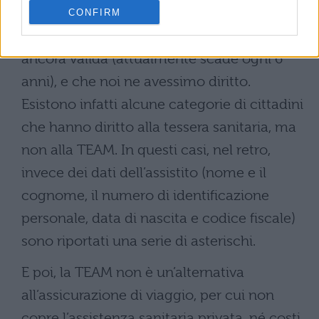
della ASL.
CONFIRM
Ovviamente controlliamo che la TEAM sia
ancora valida (attualmente scade ogni 6
anni), e che noi ne avessimo diritto.
Esistono infatti alcune categorie di cittadini
che hanno diritto alla tessera sanitaria, ma
non alla TEAM. In questi casi, nel retro,
invece dei dati dell’assistito (nome e il
cognome, il numero di identificazione
personale, data di nascita e codice fiscale)
sono riportati una serie di asterischi.
E poi, la TEAM non è un’alternativa
all’assicurazione di viaggio, per cui non
copre l’assistenza sanitaria privata, né costi