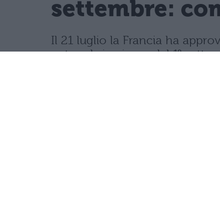
settembre: com
Il 21 luglio la Francia ha appro
network, in vigore dal 1° sette