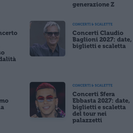
generazione Z
CONCERTI & SCALETTE
ncerto
Concerti Claudio
Baglioni 2027: date,
8
biglietti e scaletta
so
dalità
CONCERTI & SCALETTE
Concerti Sfera
imo
Ebbasta 2027: date,
la
biglietti e scaletta
a
del tour nei
palazzetti