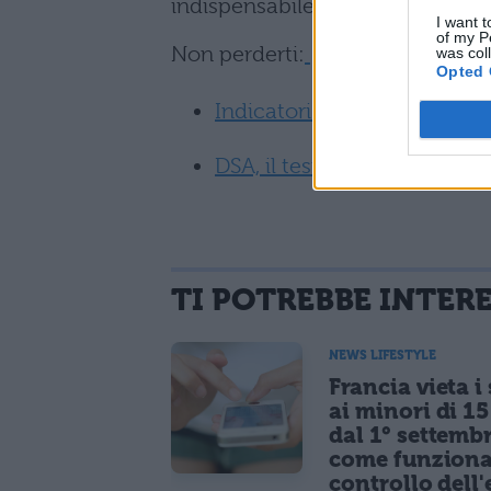
indispensabile per la presa in ca
I want t
of my P
Non perderti:
was col
Opted 
Indicatori precoci DSA: qu
DSA, il test: in cosa consist
TI POTREBBE INTER
NEWS LIFESTYLE
Francia vieta i
ai minori di 1
dal 1° settemb
come funziona
controllo dell'