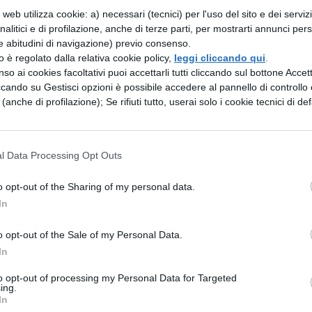
web utilizza cookie: a) necessari (tecnici) per l'uso del sito e dei serviz
à per dislessia, disgrafia e disortografia, dagli 8 an
analitici e di profilazione, anche di terze parti, per mostrarti annunci pers
diagnosticare il disturbo negli anni seguenti, ma è
e abitudini di navigazione) previo consenso.
zzo è regolato dalla relativa cookie policy,
leggi cliccando qui
.
so ai cookies facoltativi puoi accettarli tutti cliccando sul bottone Accetta
ccando su Gestisci opzioni è possibile accedere al pannello di controllo e
e
e (anche di profilazione); Se rifiuti tutto, userai solo i cookie tecnici di def
elle ASL hanno valore di certificazione. Si possono,
l Data Processing Opt Outs
o ci si trova difronte a DSA, non ci si rivolga all’AS
i vengono fatte da studi privati e viene effettuata
o opt-out of the Sharing of my personal data.
he si vada all’ASL o presso uno studio privato, ci 
In
iagnosi o certificazione siano riconosciute. Vi so
o opt-out of the Sale of my Personal Data.
ca e funzionale
; la prima è il percorso che
In
n disturbo e, in base a quanto espresso nella
to opt-out of processing my Personal Data for Targeted
ing.
si distingue in due fasi; la seconda è un passo
In