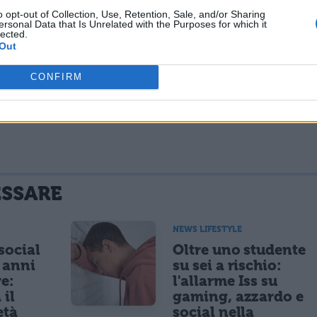
rico del soggetto per un intervento abilitativo.
o opt-out of Collection, Use, Retention, Sale, and/or Sharing
ersonal Data that Is Unrelated with the Purposes for which it
lected.
Out
ando preoccuparsi
CONFIRM
e e quando farlo
ESSARE
NEWS LIFESTYLE
 social
Oltre uno studente
5 anni
su sei a rischio:
re:
l'allarme Iss su
 il
gaming, azzardo e
età
social nella