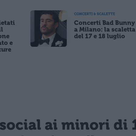
CONCERTI & SCALETTE
etati
Concerti Bad Bunny
il
a Milano: la scaletta
one
del 17 e 18 luglio
to e
cure
 social ai minori di 