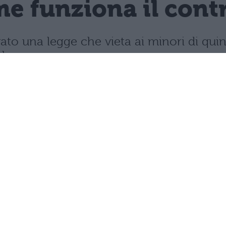
e funziona il contro
vato una legge che vieta ai minori di quin
mbre.