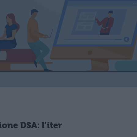
zione
DSA
: l’iter