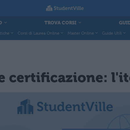
O
TROVA CORSI
GUID
tiche
Corsi di Laurea Online
Master Online
Guide Utili
 certificazione: l'i