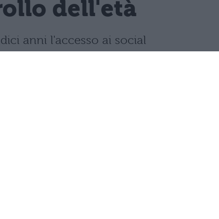
llo dell'età
dici anni l'accesso ai social