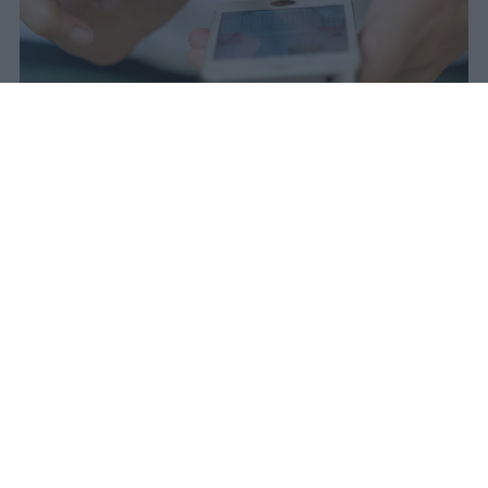
Il 21 luglio la Francia ha approvato
una legge che vieta ai minori di
quindici anni l'accesso ai social
network, in vigore dal 1° settembre.
Redazione Studentville
Pubblicato il 29 lug 2026
Il 21 luglio la Francia ha approvato una
legge che
vieta ai minori di quindici
anni l’accesso ai servizi di social