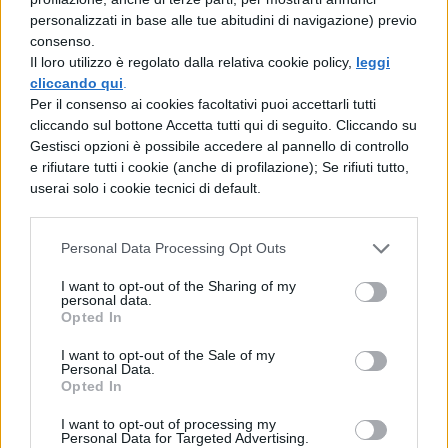
personalizzati in base alle tue abitudini di navigazione) previo
chiede di smettere, stressato dalla canzone.
consenso.
La ragazza continua, non ci sta ad essere
Il loro utilizzo è regolato dalla relativa cookie policy,
leggi
cliccando qui
.
interrotta da uno sconsciuto. E lo
Per il consenso ai cookies facoltativi puoi accettarli tutti
sconosciuto la schiaffeggia, barbaramente.
cliccando sul bottone Accetta tutti qui di seguito. Cliccando su
Gestisci opzioni è possibile accedere al pannello di controllo
Se è vero che il Pulcino Pio sta facendo
e rifiutare tutti i cookie (anche di profilazione); Se rifiuti tutto,
sclerare un po' tutti, aggredire una persona
userai solo i cookie tecnici di default.
per un motivo del genere resta un gesto
Personal Data Processing Opt Outs
violento e ingiustificabile. Caro aggressore
fatti vedere… da uno bravo!
I want to opt-out of the Sharing of my
personal data.
Opted In
I want to opt-out of the Sale of my
Personal Data.
Opted In
I want to opt-out of processing my
Personal Data for Targeted Advertising.