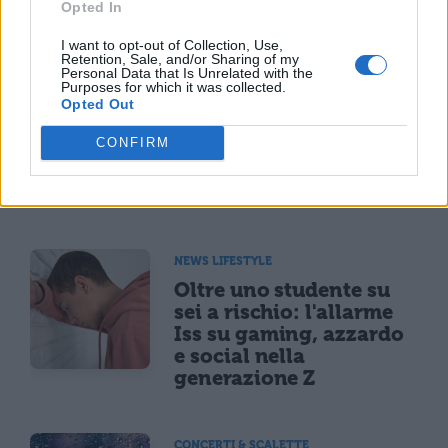
Opted In
TI POTREBBE INTERESSARE
I want to opt-out of Collection, Use,
Retention, Sale, and/or Sharing of my
Personal Data that Is Unrelated with the
NEWS LIFESTYLE
Purposes for which it was collected.
Francia vieta i social ai
Opted Out
minori di 15 anni dal 1°
CONFIRM
settembre: come
funziona il controllo
dell'età
NEWS LIFESTYLE
Oltre uno studente su
sei a rischio: l'allarme
Iss su gaming, azzardo
e social nella
generazione Z
CONCERTI & SCALETTE