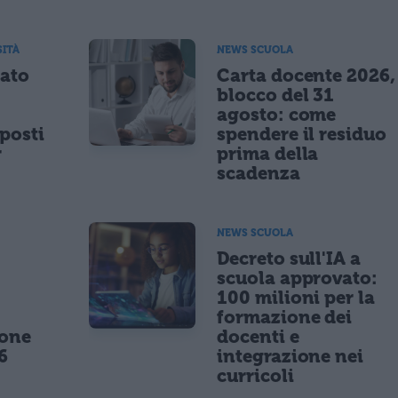
SITÀ
NEWS SCUOLA
tato
Carta docente 2026,
blocco del 31
agosto: come
posti
spendere il residuo
r
prima della
scadenza
NEWS SCUOLA
,
Decreto sull'IA a
scuola approvato:
100 milioni per la
formazione dei
ione
docenti e
6
integrazione nei
curricoli