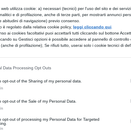
i rivolta in passato alle autorità per segnalare un
web utilizza cookie: a) necessari (tecnici) per l'uso del sito e dei serviz
analitici e di profilazione, anche di terze parti, per mostrarti annunci pers
el Bassi: "A fine novembre mi hanno chiamato
e abitudini di navigazione) previo consenso.
e
mia figlia in bagno
. L'ho trovata già con giubb
zzo è regolato dalla relativa cookie policy,
leggi cliccando qui
.
so ai cookies facoltativi puoi accettarli tutti cliccando sul bottone Accetta
a. Era agitatissima. Le ho dovuto rimettere il
ccando su Gestisci opzioni è possibile accedere al pannello di controllo e
e (anche di profilazione); Se rifiuti tutto, userai solo i cookie tecnici di def
he alla base della decisione della scuola ci sia la
 possibile che nessuno si sia accorto
l Data Processing Opt Outs
 comunicare è da parte del preside? Con un
o opt-out of the Sharing of my personal data.
In
o opt-out of the Sale of my Personal Data.
In
to opt-out of processing my Personal Data for Targeted
ing.
In