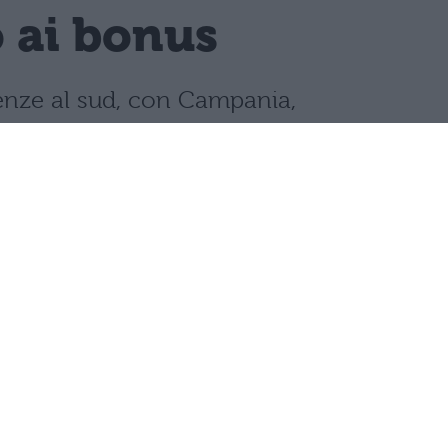
o ai bonus
llenze al sud, con Campania,