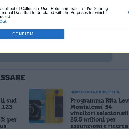
o opt-out of Collection, Use, Retention, Sale, and/or Sharing
ersonal Data that Is Unrelated with the Purposes for which it
lected.
Out
CONFIRM
ESSARE
NEWS SCUOLA E UNIVERSITÀ
il sud
Programma Rita Lev
.123
Montalcini, 54
vincitori selezionati
5% per
25,5 milioni per
nus
assunzioni e ricerca