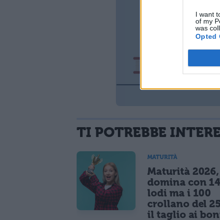
I want t
of my P
was col
Opted 
TI POTREBBE INTER
MATURITÀ
Maturità 2026, 
domina con 14
lodi ma i 100
crollano del 2
il taglio ai bo