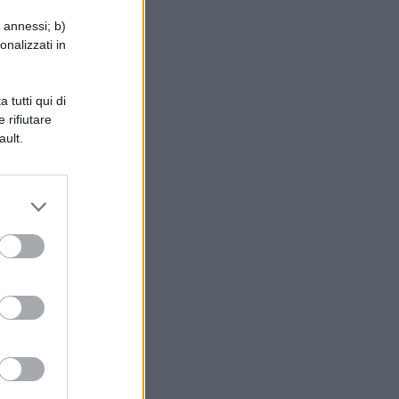
i annessi; b)
onalizzati in
ino
 tutti qui di
 rifiutare
ault.