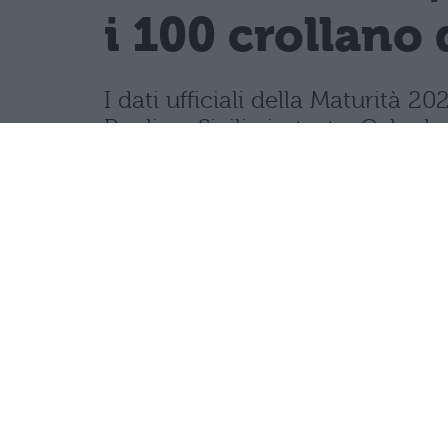
i 100 crollano 
I dati ufficiali della Maturità
Puglia e Sicilia in testa. Cala d