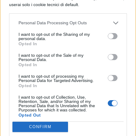
userai solo i cookie tecnici di default.
Personal Data Processing Opt Outs
I want to opt-out of the Sharing of my
personal data.
TI POTREBBE INTERESSARE
Opted In
NEWS LIFESTYLE
I want to opt-out of the Sale of my
Personal Data.
Francia vieta i social ai
Opted In
minori di 15 anni dal 1°
settembre: come
I want to opt-out of processing my
Personal Data for Targeted Advertising.
funziona il controllo
Opted In
dell'età
I want to opt-out of Collection, Use,
Retention, Sale, and/or Sharing of my
Personal Data that Is Unrelated with the
Purposes for which it was collected.
NEWS LIFESTYLE
Opted Out
Oltre uno studente su
sei a rischio: l'allarme
CONFIRM
Iss su gaming, azzardo