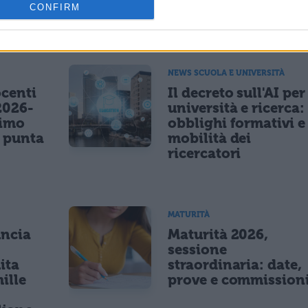
CONFIRM
ESSARE
NEWS SCUOLA E UNIVERSITÀ
centi
Il decreto sull'AI per
2026-
università e ricerca:
nimo
obblighi formativi e
e punta
mobilità dei
ricercatori
MATURITÀ
uncia
Maturità 2026,
sessione
ita
straordinaria: date,
ille
prove e commission
r