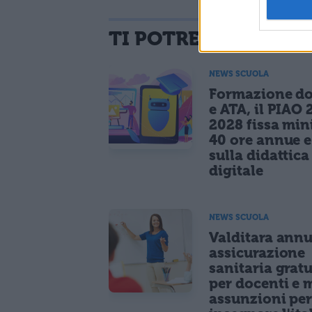
TI POTREBBE INTER
NEWS SCUOLA
Formazione do
e ATA, il PIAO 
2028 fissa mi
40 ore annue 
sulla didattica
digitale
NEWS SCUOLA
Valditara ann
assicurazione
sanitaria gratu
per docenti e m
assunzioni pe