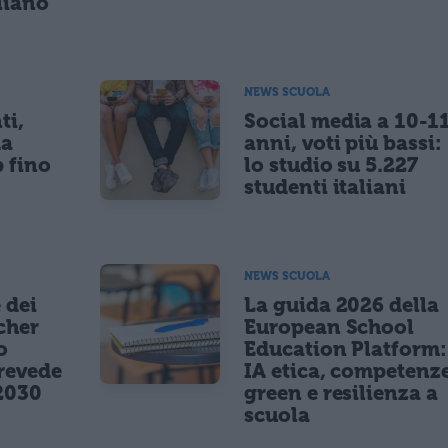
liano
NEWS SCUOLA
ti,
Social media a 10-1
da
anni, voti più bassi:
p fino
lo studio su 5.227
studenti italiani
NEWS SCUOLA
 dei
La guida 2026 della
cher
European School
o
Education Platform:
revede
IA etica, competenz
2030
green e resilienza a
scuola