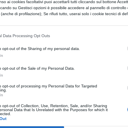
so ai cookies facoltativi puoi accettarli tutti cliccando sul bottone Accetta
ccando su Gestisci opzioni è possibile accedere al pannello di controllo e
liano anche le infradito ed i tacchi alti. Ecco
e (anche di profilazione); Se rifiuti tutto, userai solo i cookie tecnici di def
il professor
Alex Kor
, numero uno della America
tric. "Io consiglio di indossare solo calzature c
l Data Processing Opt Outs
a tra tallone e punta".
o opt-out of the Sharing of my personal data.
In
o opt-out of the Sale of my Personal Data.
In
to opt-out of processing my Personal Data for Targeted
ing.
In
o opt-out of Collection, Use, Retention, Sale, and/or Sharing
ersonal Data that Is Unrelated with the Purposes for which it
lected.
Out