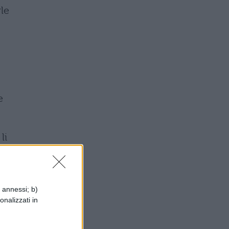
le
e
li
i annessi; b)
onalizzati in
l