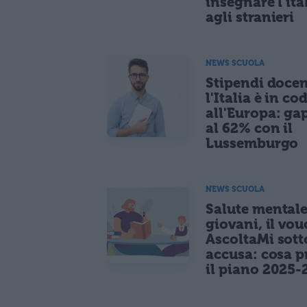
insegnare l'ita
agli stranieri
NEWS SCUOLA
Stipendi docen
l'Italia è in co
all'Europa: ga
al 62% con il
Lussemburgo
NEWS SCUOLA
Salute mentale
giovani, il vou
AscoltaMi sott
accusa: cosa p
il piano 2025-