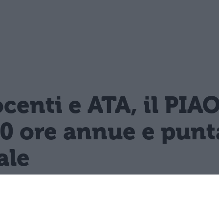
enti e ATA, il PIA
0 ore annue e punta
ale
 dell'Istruzione colloca la formazione con
enti e ATA almeno 40 ore annue.