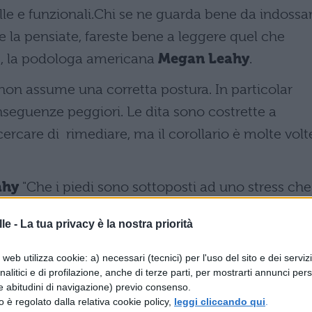
lle e funzionali.Chi se ne guarda bene da indossar
la pensiate, fareste bene a leggere quel che
cs, la podologa americana
Megan Leahy
.
e non assume una corretta postura. In particolar
onseguenze peggiori. Le dita sono costrette a
cercare di rimediare, ma il corollario è molte volt
ahy
"Che i piedi sono sottoposti ad uno stress che 
onfi".
le -
La tua privacy è la nostra priorità
 protagoniste dell'estate. Basti pensare che in
web utilizza cookie: a) necessari (tecnici) per l'uso del sito e dei serviz
te
cento milioni di pai
a. Nonostante tutto, i
analitici e di profilazione, anche di terze parti, per mostrarti annunci pers
o pure economiche e comode, ma causano danni a
e abitudini di navigazione) previo consenso.
zzo è regolato dalla relativa cookie policy,
leggi cliccando qui
.