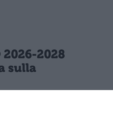
O 2026-2028
 sulla
tinua tra le priorità