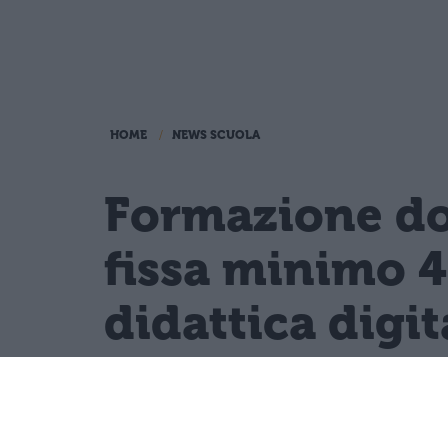
HOME
NEWS SCUOLA
Formazione doc
fissa minimo 4
didattica digit
Il PIAO 2026-2028 del Ministero
strategiche, garantendo a doc