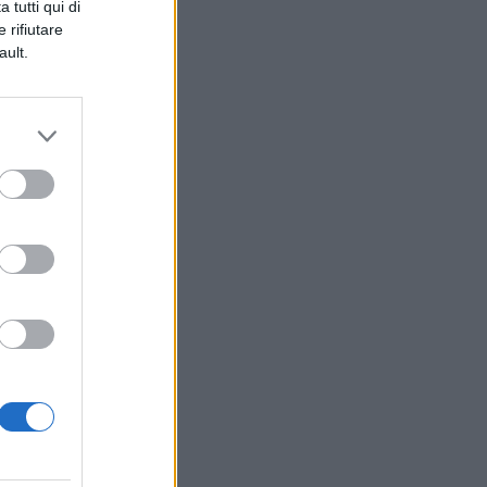
 tutti qui di
 rifiutare
ault.
n
he