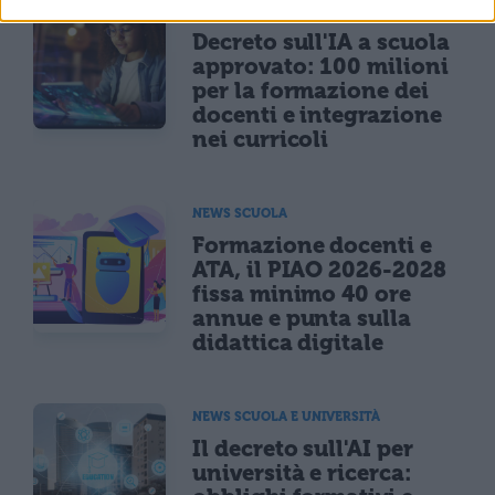
NEWS SCUOLA
Decreto sull'IA a scuola
approvato: 100 milioni
per la formazione dei
docenti e integrazione
nei curricoli
NEWS SCUOLA
Formazione docenti e
ATA, il PIAO 2026-2028
fissa minimo 40 ore
annue e punta sulla
didattica digitale
NEWS SCUOLA E UNIVERSITÀ
Il decreto sull'AI per
università e ricerca: