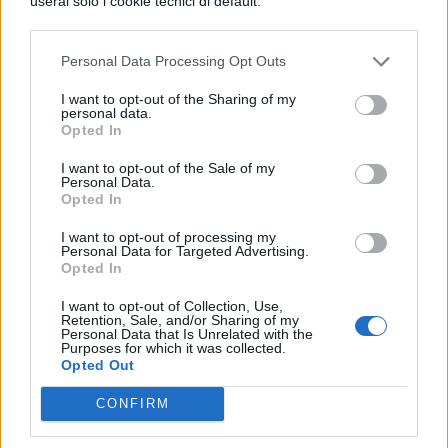
userai solo i cookie tecnici di default.
TI POTREBBE INTERESSARE
Personal Data Processing Opt Outs
NEWS SCUOLA
I want to opt-out of the Sharing of my
personal data.
Carta docente 2026,
Opted In
blocco del 31 agosto:
come spendere il
I want to opt-out of the Sale of my
residuo prima della
Personal Data.
Opted In
scadenza
I want to opt-out of processing my
Personal Data for Targeted Advertising.
Opted In
NEWS SCUOLA
Personale ATA, sblocco
I want to opt-out of Collection, Use,
Retention, Sale, and/or Sharing of my
delle posizioni
Personal Data that Is Unrelated with the
economiche e arretrati:
Purposes for which it was collected.
riunione ministeriale il
Opted Out
6 agosto
CONFIRM