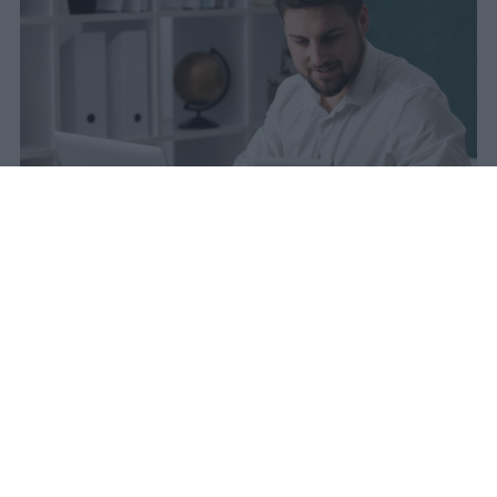
sniro
Pubblicato il 6 ago 2026
Quest’anno la carta docente presenta un
importo aggiornato a
383 euro
.
L’attivazione del bonus è avvenuta il
9
marzo scorso
, dopo un periodo di attesa
che si è protratto dal 31 agosto precedente.