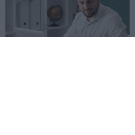
sniro
Pubblicato il 6 ago 2026
Quest’anno la carta docente presenta un
importo aggiornato a
383 euro
.
L’attivazione del bonus è avvenuta il
9
marzo scorso
, dopo un periodo di attesa
che si è protratto dal 31 agosto precedente.