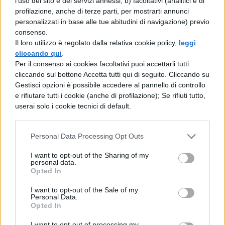
ELEZIONI FRANCIA 2017: IL
l'uso del sito e dei servizi annessi; b) facoltativi (analitici e di
profilazione, anche di terze parti, per mostrarti annunci
BALLOTTAGGIO E COME SI VOTA.
Il 7
personalizzati in base alle tue abitudini di navigazione) previo
maggio dalle 8.00 alla 19.00 si sono
consenso.
Il loro utilizzo è regolato dalla relativa cookie policy,
leggi
scontrati quindi Le Pen e Macron. Il sistema
cliccando qui
.
elettivo francese è maggioritario
Per il consenso ai cookies facoltativi puoi accettarli tutti
cliccando sul bottone Accetta tutti qui di seguito. Cliccando su
uninominale a doppio turno. In realtà il
Gestisci opzioni è possibile accedere al pannello di controllo
ballottaggio non è obbligatorio: se uno dei
e rifiutare tutti i cookie (anche di profilazione); Se rifiuti tutto,
userai solo i cookie tecnici di default.
candidati avesse ottenuto il 50% dei voti (la
maggioranza assoluta) le elezioni si
Personal Data Processing Opt Outs
sarebbero concluse già il 23 aprile. Ciò al
I want to opt-out of the Sharing of my
momento non è mai successo, per cui
personal data.
Opted In
domenica i francesi si sono recati di nuovo
I want to opt-out of the Sale of my
alle urne e chi ha votato uno dei candidati
Personal Data.
Opted In
che sono stati esclusi ha scelto, questa
I want to opt-out of processing my