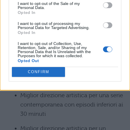
I want to opt-out of the Sale of my
Personal Data.
Opted In
Categoria
Direzione artistica
I want to opt-out of processing my
Personal Data for Targeted Advertising.
Miglior direzione artistica per una serie
Opted In
contemporanea o fantasy single-
I want to opt-out of Collection, Use,
camera
Retention, Sale, and/or Sharing of my
Personal Data that Is Unrelated with the
Purposes for which it was collected.
Opted Out
Miglior direzione artistica per una serie
in costume single-camera, miniserie o
CONFIRM
film
Miglior direzione artistica per una serie
contemporanea con episodi inferiori ai
30 minuti
Miglior direzione artistica per un