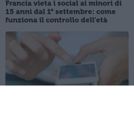
Francia vieta i social ai minori di
15 anni dal 1° settembre: come
funziona il controllo dell'età
Il 21 luglio la Francia ha approvato
una legge che vieta ai minori di
quindici anni l'accesso ai social