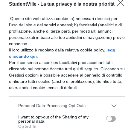
StudentVille -
La tua privacy è la nostra priorità
Miglior direzione musicale
Questo sito web utilizza cookie: a) necessari (tecnici) per
Migliori musiche e testi originali
l'uso del sito e dei servizi annessi; b) facoltativi (analitici e di
profilazione, anche di terze parti, per mostrarti annunci
Miglior tema musicale originale di una
personalizzati in base alle tue abitudini di navigazione) previo
consenso.
sigla
Il loro utilizzo è regolato dalla relativa cookie policy,
leggi
cliccando qui
.
Categoria
Coreografia
Per il consenso ai cookies facoltativi puoi accettarli tutti
cliccando sul bottone Accetta tutti qui di seguito. Cliccando su
Gestisci opzioni è possibile accedere al pannello di controllo
Miglior coreografia
e rifiutare tutti i cookie (anche di profilazione); Se rifiuti tutto,
userai solo i cookie tecnici di default.
Categoria Costumi
Personal Data Processing Opt Outs
Migliori costumi per un serie tv
I want to opt-out of the Sharing of my
personal data.
Migliori costumi per una miniserie, film
Opted In
o speciale