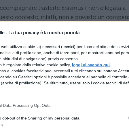
 accompagnare trasferte Erasmus+ non è legata a
uesto contesto, infatti, non è previsto un compen
compagnatori. Eppure,
l’assenza di retribuzione
le -
La tua privacy è la nostra priorità
radizionali
, dove la soppressione della diaria e
gali hanno contribuito al calo di adesioni.
web utilizza cookie: a) necessari (tecnici) per l'uso del sito e dei serviz
analitici e di profilazione, anche di terze parti, per mostrarti annunci pers
rogramma Erasmus+ tra i docent
e abitudini di navigazione) previo consenso.
zzo è regolato dalla relativa cookie policy,
leggi cliccando qui
.
so ai cookies facoltativi puoi accettarli tutti cliccando sul bottone Accetta
smus+ nel 2014, il programma europeo risulta orm
ccando su Gestisci opzioni è possibile accedere al pannello di controllo e
e (anche di profilazione); Se rifiuti tutto, userai solo i cookie tecnici di def
scolastica italiana. A confermarlo sono i dati del
egnanti partecipanti dichiara infatti di
te dall’iniziativa.
l Data Processing Opt Outs
zza testimonia come Erasmus+, nato come
o opt-out of the Sharing of my personal data.
gramma di Apprendimento Permanente, sia
In