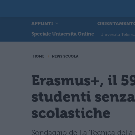
APPUNTI
ORIENTAMENT
Speciale Università Online
|
Università Telema
HOME
NEWS SCUOLA
Erasmus+, il 
studenti senza
scolastiche
Sondaggio de La Tecnica della 