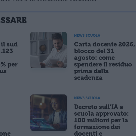
ESSARE
NEWS SCUOLA
il sud
Carta docente 2026,
.123
blocco del 31
agosto: come
5% per
spendere il residuo
nus
prima della
scadenza
NEWS SCUOLA
,
Decreto sull'IA a
scuola approvato:
100 milioni per la
formazione dei
ione
docenti e