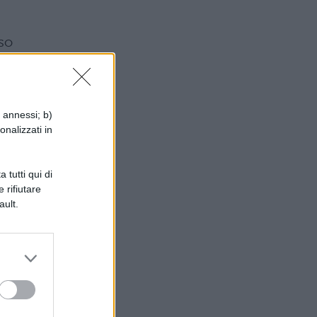
so
i annessi; b)
onalizzati in
i
 tutti qui di
ai
 rifiutare
ault.