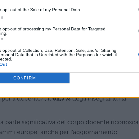
to consolidato nel panorama formativo. La
o opt-out of the Sale of my Personal Data.
azioni sul programma tra i docenti riflette l’ampia
In
stituti e il ruolo crescente della dimensione
to opt-out of processing my Personal Data for Targeted
ing.
In
rmazione individuale all’estero
o opt-out of Collection, Use, Retention, Sale, and/or Sharing
ersonal Data that Is Unrelated with the Purposes for which it
lected.
Out
la disponibilità dei docenti a partecipare
rasmus+, al di fuori dell’accompagnamento degli
CONFIRM
a possibile migliorare la didattica con un viaggio
per il docente?”, il
61,7%
degli insegnanti ha
parte significativa del corpo docente riconosca
grammi europei anche per l’aggiornamento