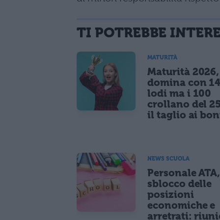
TI POTREBBE INTER
MATURITÀ
Maturità 2026, 
domina con 14
lodi ma i 100
crollano del 2
il taglio ai bo
NEWS SCUOLA
Personale ATA
sblocco delle
posizioni
economiche e
arretrati: riun