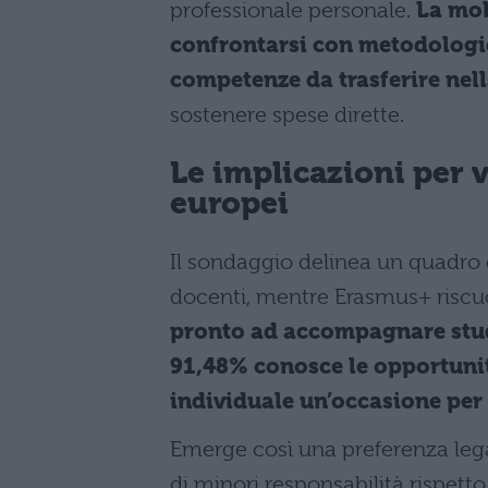
professionale personale.
La mob
confrontarsi con metodologie
competenze da trasferire nel
sostenere spese dirette.
Le implicazioni per v
europei
Il sondaggio delinea un quadro c
docenti, mentre Erasmus+ riscu
pronto ad accompagnare stude
91,48% conosce le opportunit
individuale un’occasione per 
Emerge così una preferenza lega
di minori responsabilità rispetto 