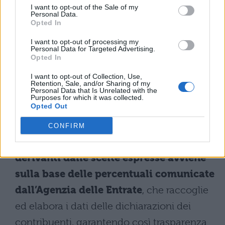
disciplina la ripartizione dell’otto per mille
I want to opt-out of the Sale of my
Personal Data.
dell’Irpef a diretta gestione statale. A questo
Opted In
si aggiungono l’articolo 8, comma 2, del
I want to opt-out of processing my
Personal Data for Targeted Advertising.
decreto-legge 10 agosto 2023, n. 105, e
Opted In
l’articolo 2-bis, comma 1, del decreto del
I want to opt-out of Collection, Use,
Retention, Sale, and/or Sharing of my
Presidente della Repubblica 10 marzo 1998,
Personal Data that Is Unrelated with the
Purposes for which it was collected.
n. 76.
Opted Out
Come specificato nel comunicato finale del
CONFIRM
Cdm,
la ripartizione delle risorse
derivanti dalle scelte espresse avviene
sulla base delle percentuali comunicate
dall’Agenzia delle Entrate
, che raccoglie
ed elabora i dati delle dichiarazioni dei
contribuenti, garantendo così trasparenza