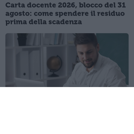
Carta docente 2026, blocco del 31
agosto: come spendere il residuo
prima della scadenza
La carta docente 2026 resta bloccata
dal 31 agosto con data di sblocco
incerta. Il residuo deve essere speso