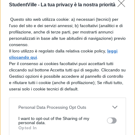
StudentVille -
La tua privacy è la nostra priorità
altre dipendenze patologiche.
Questo sito web utilizza cookie: a) necessari (tecnici) per
Le calamità naturali ottengono
l'uso del sito e dei servizi annessi; b) facoltativi (analitici e di
24.868.823,63 euro
, mentre la
profilazione, anche di terze parti, per mostrarti annunci
personalizzati in base alle tue abitudini di navigazione) previo
conservazione dei beni culturali beneficia
consenso.
di
19.248.542,96 euro
.
Il loro utilizzo è regolato dalla relativa cookie policy,
leggi
cliccando qui
.
Per il consenso ai cookies facoltativi puoi accettarli tutti
Le basi normative e i
cliccando sul bottone Accetta tutti qui di seguito. Cliccando su
riferimenti ufficiali
Gestisci opzioni è possibile accedere al pannello di controllo
e rifiutare tutti i cookie (anche di profilazione); Se rifiuti tutto,
userai solo i cookie tecnici di default.
La delibera del Consiglio dei ministri si
fonda su un preciso quadro normativo
.
Personal Data Processing Opt Outs
Il provvedimento è stato adottato ai sensi
I want to opt-out of the Sharing of my
dell’articolo 47, comma 3, terzo periodo,
personal data.
Opted In
della legge 20 maggio 1985, n. 222, che