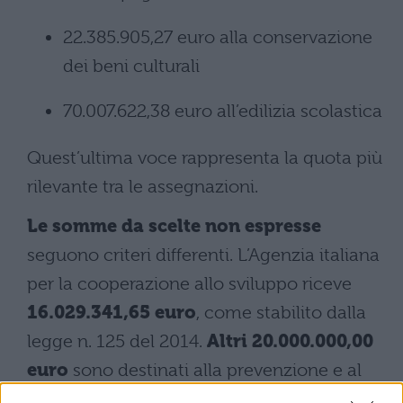
22.385.905,27 euro alla conservazione
dei beni culturali
70.007.622,38 euro all’edilizia scolastica
Quest’ultima voce rappresenta la quota più
rilevante tra le assegnazioni.
Le somme da scelte non espresse
seguono criteri differenti. L’Agenzia italiana
per la cooperazione allo sviluppo riceve
16.029.341,65 euro
, come stabilito dalla
legge n. 125 del 2014.
Altri 20.000.000,00
euro
sono destinati alla prevenzione e al
recupero dalle tossicodipendenze e dalle