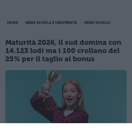
HOME
NEWS SCUOLA E UNIVERSITÀ
NEWS SCUOLA
Maturità 2026, il sud domina con
14.123 lodi ma i 100 crollano del
25% per il taglio ai bonus