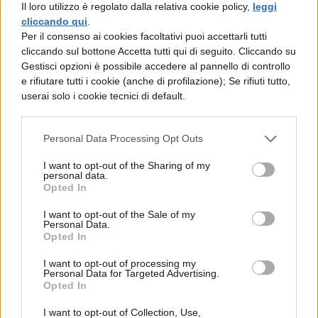
"hungry", detto con l'"h" aspirata vuol
Il loro utilizzo è regolato dalla relativa cookie policy,
leggi
cliccando qui
.
dire "affamato"… ma non mordeteci.
Per il consenso ai cookies facoltativi puoi accettarli tutti
cliccando sul bottone Accetta tutti qui di seguito. Cliccando su
Errori in inglese: due negazioni
Gestisci opzioni è possibile accedere al pannello di controllo
e rifiutare tutti i cookie (anche di profilazione); Se rifiuti tutto,
affermano.
In italiano potete dire "non
userai solo i cookie tecnici di default.
voglio niente" ed essere certi di essere
capiti, in inglese no. Se direte "I don't
Personal Data Processing Opt Outs
want nothing" starete affermando che
I want to opt-out of the Sharing of my
personal data.
volete qualcosa. Cosa?
Opted In
Errori in inglese: to take a shower/
I want to opt-out of the Sale of my
Personal Data.
to make a shower.
Se pensate che sia
Opted In
proprio ora di darvi una lavata e volete
I want to opt-out of processing my
Personal Data for Targeted Advertising.
comunicarlo al mondo non dite "I'm
Opted In
going to make a shower": qualcuno
I want to opt-out of Collection, Use,