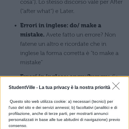
cosa"). Lo stesso discorso vale per After
("after what") e Later.
Errori in inglese: do/ make a
mistake.
Avete fatto un errore? Non
fatene un altro e ricordate che in
inglese la forma corretta è "to make a
mistake"
Errori in inglese: angry/hungry.
Se
siete tirannosauri probabilmente nel
StudentVille -
La tua privacy è la nostra priorità
momento in cui siete arrabbiati siete
Questo sito web utilizza cookie: a) necessari (tecnici) per
anche affamati e viceversa. Poiché
l'uso del sito e dei servizi annessi; b) facoltativi (analitici e di
immaginiamo che siate esseri umani ci
profilazione, anche di terze parti, per mostrarti annunci
personalizzati in base alle tue abitudini di navigazione) previo
permettiamo di ricordarvi che
consenso.