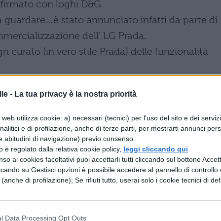
 firmato con loghi D&G
a guardare…è stato annunciato infatti da parte di
mercializzazione dell’ LG Prada.
n curato (in vero stile Prada) delle funzionalità
rmo Touchscreen , funzionalità di lettore
le -
La tua privacy è la nostra priorità
e megapixel,visualizzatore di documenti office
prezzo ma sicuramente tanta ricercatezza si farà
web utilizza cookie: a) necessari (tecnici) per l'uso del sito e dei serviz
analitici e di profilazione, anche di terze parti, per mostrarti annunci pers
e abitudini di navigazione) previo consenso.
zzo è regolato dalla relativa cookie policy,
leggi cliccando qui
.
so ai cookies facoltativi puoi accettarli tutti cliccando sul bottone Accetta
indietro e ha commercializzato da tempo i
ccando su Gestisci opzioni è possibile accedere al pannello di controllo e
e (anche di profilazione); Se rifiuti tutto, userai solo i cookie tecnici di def
cellulari con la scocca che riprende la classica
iscrezioni che si fanno sempre più insistenti nell
l Data Processing Opt Outs