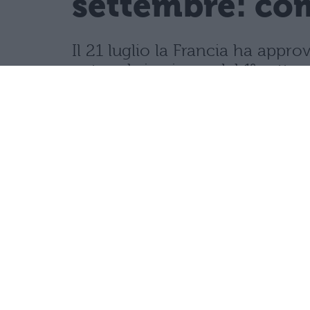
settembre: com
Il 21 luglio la Francia ha appro
network, in vigore dal 1° sette