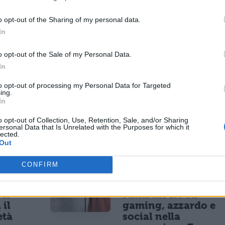
Gucci..
o opt-out of the Sharing of my personal data.
cchio..si trovano in giro delle foto ma non si è
In
 mercato..
o opt-out of the Sale of my Personal Data.
ramente la guerrà dei fashion phones è solo
In
to opt-out of processing my Personal Data for Targeted
ing.
In
o opt-out of Collection, Use, Retention, Sale, and/or Sharing
ersonal Data that Is Unrelated with the Purposes for which it
ESSARE
lected.
Out
NEWS LIFESTYLE
CONFIRM
 social
Oltre uno studente
5 anni
su sei a rischio:
re:
l'allarme Iss su
 il
gaming, azzardo e
età
social nella