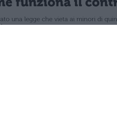
e funziona il contro
vato una legge che vieta ai minori di quin
mbre.