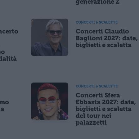
generazione Z
CONCERTI & SCALETTE
ncerto
Concerti Claudio
Baglioni 2027: date,
8
biglietti e scaletta
so
dalità
CONCERTI & SCALETTE
Concerti Sfera
imo
Ebbasta 2027: date,
la
biglietti e scaletta
a
del tour nei
palazzetti