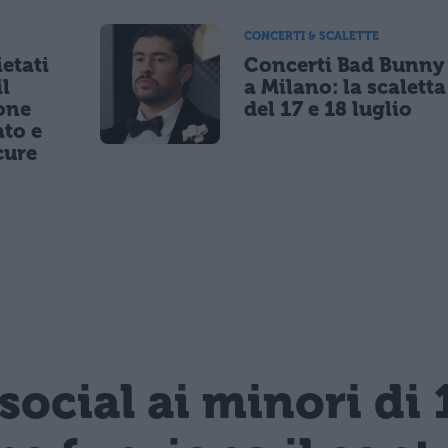
CONCERTI & SCALETTE
etati
Concerti Bad Bunny
il
a Milano: la scaletta
one
del 17 e 18 luglio
to e
cure
 social ai minori di 