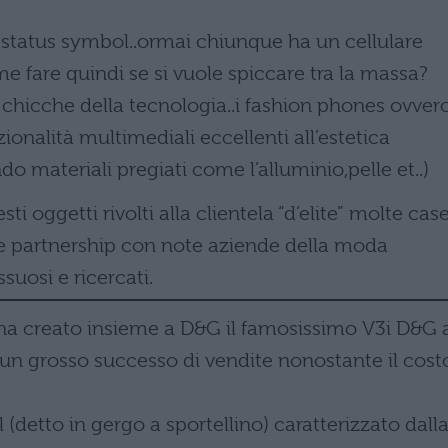
o status symbol..ormai chiunque ha un cellulare
e fare quindi se si vuole spiccare tra la massa?
chicche della tecnologia..i fashion phones ovver
ionalità multimediali eccellenti all’estetica
o materiali pregiati come l’alluminio,pelle et..)
ti oggetti rivolti alla clientela “d’elite” molte cas
lle partnership con note aziende della moda
uosi e ricercati.
 ha creato insieme a D&G il famosissimo V3i D&G 
o un grosso successo di vendite nonostante il cost
l (detto in gergo a sportellino) caratterizzato dall