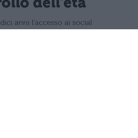
llo dell'età
dici anni l'accesso ai social