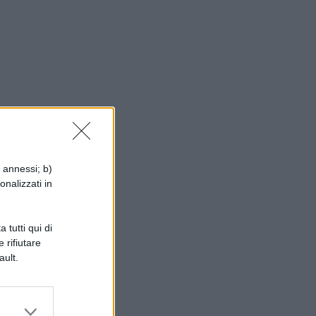
…
i annessi; b)
onalizzati in
 tutti qui di
 rifiutare
ault.
a