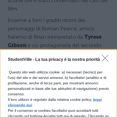
scorse ore è stato confermato nel cast del
film.
Insieme a loro i graditi ritorni dei
personaggi di Roman Pearce, amico
fraterno di Brian interpretato da
Tyrese
Gibson
e co-protagonista del secondo
episodio "
2Fast 2Furious
", e il probabile
StudentVille -
La tua privacy è la nostra priorità
ma non ancora confermato
Lucas Black
nel ruolo di Sean Boswell, protagonista del
Questo sito web utilizza cookie: a) necessari (tecnici) per
l'uso del sito e dei servizi annessi; b) facoltativi (analitici e di
terzo capitolo
"Tokyo Drift"
, che proprio
profilazione, anche di terze parti, per mostrarti annunci
nel finale del film fa conoscenza con la
personalizzati in base alle tue abitudini di navigazione) previo
consenso.
leggenda Dom Toretto. Con loro il rapper
Il loro utilizzo è regolato dalla relativa cookie policy,
leggi
Ludacris
,
Jordana Brewster
e la
cliccando qui
.
Per il consenso ai cookies facoltativi puoi accettarli tutti
bellissima
Charisma Carpenter
(Cordelia
cliccando sul bottone Accetta tutti qui di seguito. Cliccando su