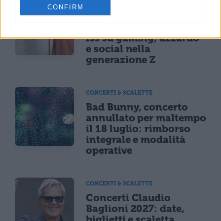
NEWS LIFESTYLE
CONFIRM
Oltre uno studente su
sei a rischio: l'allarme
Iss su gaming, azzardo
e social nella
generazione Z
CONCERTI & SCALETTE
Bad Bunny, concerto
annullato per maltempo
il 18 luglio: rimborso
integrale e modalità
operative
CONCERTI & SCALETTE
Concerti Claudio
Baglioni 2027: date,
biglietti e scaletta