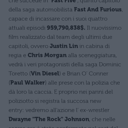
che succede in "
Fast Five
", quinto capitolo
della saga automobilista
Fast And Furious
,
capace di incassare con i suoi quattro
attuali episodi
959,790,838$.
Il nuovissimo
film realizzato dal team degli ultimi due
capitoli, ovvero
Justin Lin
in cabina di
regia e
Chris Morgan
alla sceneggiatura,
vedrà i veri protagonisti della saga Dominic
Toretto (
Vin Diesel
) e Brian O’ Conner
(
Paul Walker
) alle prese con la polizia che
dà loro la caccia. E proprio nei panni del
poliziotto si registra la succosa new
entry: vedremo all’azione l’ ex-wrestler
Dwayne "The Rock" Johnson
, che nelle