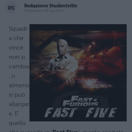
Redazione Studentville
Pubblicato il 15 lug 2010
Squadr
a che
vince
non si
cambia
, o
almeno
si può
allargar
e. E’
quello