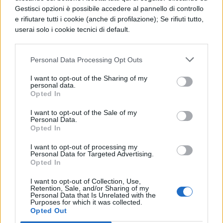
della serie Buffy/Angel).
Gestisci opzioni è possibile accedere al pannello di controllo
e rifiutare tutti i cookie (anche di profilazione); Se rifiuti tutto,
Il film arriverà nelle sale cinematografiche l’
userai solo i cookie tecnici di default.
11 giugno 2011.
Personal Data Processing Opt Outs
I want to opt-out of the Sharing of my
personal data.
Opted In
TI POTREBBE INTERESSARE
I want to opt-out of the Sale of my
Personal Data.
Opted In
NEWS LIFESTYLE
Francia vieta i social ai
I want to opt-out of processing my
Personal Data for Targeted Advertising.
minori di 15 anni dal 1°
Opted In
settembre: come
funziona il controllo
I want to opt-out of Collection, Use,
Retention, Sale, and/or Sharing of my
dell'età
Personal Data that Is Unrelated with the
Purposes for which it was collected.
Opted Out