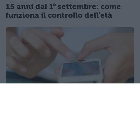
15 anni dal 1° settembre: come
funziona il controllo dell'età
Redazione Studentville
Pubblicato il 29 lug 2026
Il 21 luglio la Francia ha approvato una