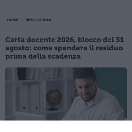
HOME
NEWS SCUOLA
Carta docente 2026, blocco del 31
agosto: come spendere il residuo
prima della scadenza