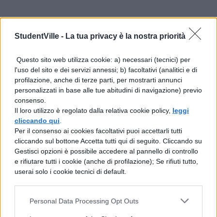
(function(d, s, id) { var js, fjs =
StudentVille -
La tua privacy è la nostra priorità
d.getElementsByTagName(s)[0]; if
(d.getElementById(id)) return; js =
Questo sito web utilizza cookie: a) necessari (tecnici) per
d.createElement(s); js.id = id; js.src =
l'uso del sito e dei servizi annessi; b) facoltativi (analitici e di
profilazione, anche di terze parti, per mostrarti annunci
“//connect.facebook.net/it_IT/sdk.js#xfbml
personalizzati in base alle tue abitudini di navigazione) previo
consenso.
=1&version=v2.3”;
Il loro utilizzo è regolato dalla relativa cookie policy,
leggi
fjs.parentNode.insertBefore(js, fjs);}
cliccando qui
.
Per il consenso ai cookies facoltativi puoi accettarli tutti
(document, ‘script’, ‘facebook-jssdk’));
cliccando sul bottone Accetta tutti qui di seguito. Cliccando su
Gestisci opzioni è possibile accedere al pannello di controllo
e rifiutare tutti i cookie (anche di profilazione); Se rifiuti tutto,
Avrei voluto dire tante altre cose ma erano
userai solo i cookie tecnici di default.
troppe ..
Posted by
Federico Clapis
on
Lunedì 7
Personal Data Processing Opt Outs
dicembre 2015