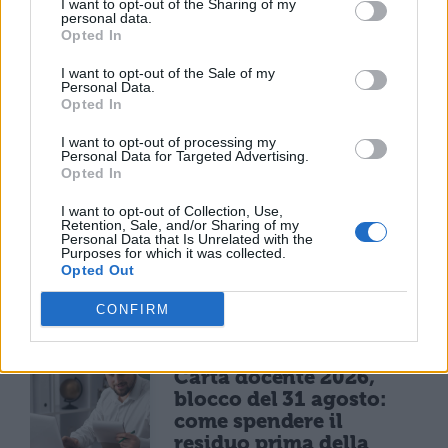
I want to opt-out of the Sharing of my
personal data.
Opted In
I want to opt-out of the Sale of my
Personal Data.
Opted In
I want to opt-out of processing my
Personal Data for Targeted Advertising.
Opted In
I want to opt-out of Collection, Use,
Retention, Sale, and/or Sharing of my
Personal Data that Is Unrelated with the
Purposes for which it was collected.
Opted Out
TI POTREBBE INTERESSARE
CONFIRM
NEWS SCUOLA
Carta docente 2026,
blocco del 31 agosto:
come spendere il
residuo prima della