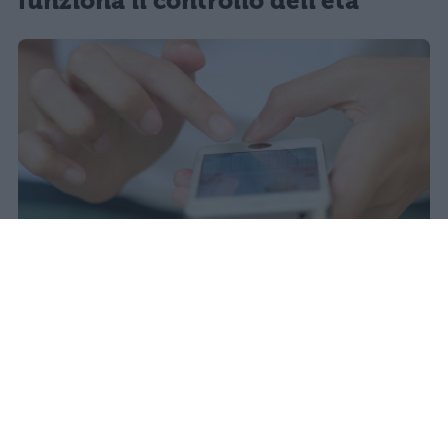
funziona il controllo dell'età
Il 21 luglio la Francia ha approvato
una legge che vieta ai minori di
quindici anni l'accesso ai social
network, in vigore dal 1° settembre.
Redazione Studentville