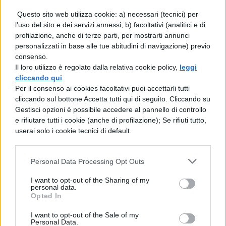
Rushmore
(1998): quando Wes
Questo sito web utilizza cookie: a) necessari (tecnici) per
Anderson non era ancora l'autore che
l'uso del sito e dei servizi annessi; b) facoltativi (analitici e di
conoscevamo c'era Rushmore, un film
profilazione, anche di terze parti, per mostrarti annunci
personalizzati in base alle tue abitudini di navigazione) previo
in cui il giovane Jason Schwartzmann
consenso.
interpretava uno studente ben poco
Il loro utilizzo è regolato dalla relativa cookie policy,
leggi
cliccando qui
.
interessato allo studio e molto distratto
Per il consenso ai cookies facoltativi puoi accettarli tutti
da uno strano triangolo sentimentale
cliccando sul bottone Accetta tutti qui di seguito. Cliccando su
Gestisci opzioni è possibile accedere al pannello di controllo
che instaura con una maestra
e rifiutare tutti i cookie (anche di profilazione); Se rifiuti tutto,
elementare e un anziano mentore-
userai solo i cookie tecnici di default.
rivale (il grande Bill Murray).
Personal Data Processing Opt Outs
The Breakfast Club
(1985): cinque
I want to opt-out of the Sharing of my
ragazzi molto diversi tra loro vengono
personal data.
Opted In
messi in punizione, e quindi costretti a
I want to opt-out of the Sale of my
trascorrere un intero pomeriggio
Personal Data.