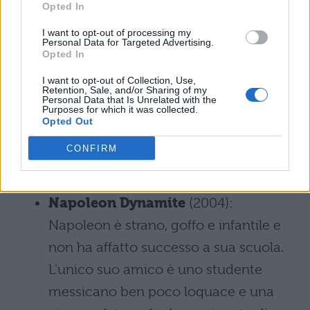
Opted In
insieme per scrivere un tema riguardo
I want to opt-out of processing my
alla propria identità e alle aspettative
Personal Data for Targeted Advertising.
Opted In
per il futuro. I cinque, molto
disinteressati al compito, nonostante
I want to opt-out of Collection, Use,
Retention, Sale, and/or Sharing of my
appartengano a “tipologie sociali”
Personal Data that Is Unrelated with the
Purposes for which it was collected.
Opted Out
molto differenti scopriranno di avere
tante cose in comune, potendosi
CONFIRM
aiutare a vicenda.
Napoleon Dynamite
(2004):
Napoleon è strano, goffo e infantile e
non ha affatto successo a sua scuola.
L'unico suo amico è uno studente
messicano ben poco loquace e una