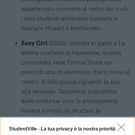
squattrinato converte al verbo del rock
i suoi studenti altrimenti costretti a
suonare Mozart e Beethoven.
Easy Girl
(2010): ispirata in parte a La
lettera scarlatte di Hawtorne, questa
commedia vede Emma Stone nei
panni di una studentessa che si trova al
centro di falsi gossip riguardo la sua
vita sessuale. Dapprima angustiata
dalle continue voci, la protagonista
troverà il modo di sfruttare la
situazione a suo vantaggio.
StudentVille -
La tua privacy è la nostra priorità