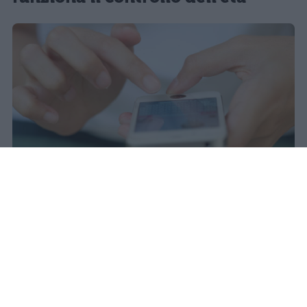
Il 21 luglio la Francia ha approvato
una legge che vieta ai minori di
quindici anni l'accesso ai social
network, in vigore dal 1° settembre.
Redazione Studentville