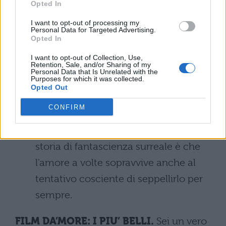
Opted In
Se mi lasci ti cancello (2004):
Michel
I want to opt-out of processing my
Personal Data for Targeted Advertising.
Gondry filma una sceneggiatura di
Opted In
Charle Kaufman in cui i due
I want to opt-out of Collection, Use,
protagonisti interpretati da Jim Carrey
Retention, Sale, and/or Sharing of my
Personal Data that Is Unrelated with the
Purposes for which it was collected.
e Kate Winslet, dopo la fine della loro
Opted Out
storia, decidono di farsi cancellare
CONFIRM
dalla mente i ricordi dell'altro. Ma il
messaggio implicito di questa bizzarra
storia di fantascienza surreale è che
l'amore a volte sopravvive anche al
tentativo cosciente di seppellirlo per
sempre.
FILM DA’MORE: I PIU’ BELLI.
Sei un vero