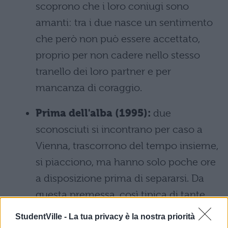
scoprono che i loro coniugi sono
amanti: tra i due nasce un sentimento
che però non può essere accettato,
proprio per non cadere nello stesso
tranello dei loro partner e per
mancanza di coraggio.
Prima dell'alba (1995):
due
sconosciuti si incontrano per caso a
Vienna, trascorrono del tempo insieme,
si piacciono, ma hanno solo poche ore
a disposizione prima di separarsi. Da
questa premessa, così tipica di tante
storie nate durante le vacanze estive,
StudentVille -
La tua privacy è la nostra priorità
Richard Linklater ha tratto un piccolo