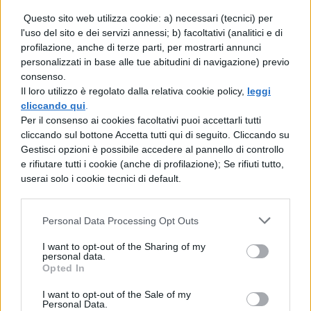
Questo sito web utilizza cookie: a) necessari (tecnici) per
gioiello che avrà due seguiti a otto anni
l'uso del sito e dei servizi annessi; b) facoltativi (analitici e di
di distanza l'uno dall'altro.
profilazione, anche di terze parti, per mostrarti annunci
personalizzati in base alle tue abitudini di navigazione) previo
Juno (2007):
la commedia che ha
consenso.
Il loro utilizzo è regolato dalla relativa cookie policy,
leggi
lanciato Ellen Page inizia là dove altri
cliccando qui
.
Per il consenso ai cookies facoltativi puoi accettarli tutti
film si concludono, ovvero con una
cliccando sul bottone Accetta tutti qui di seguito. Cliccando su
gravidanza, frutto del primo rapporto
Gestisci opzioni è possibile accedere al pannello di controllo
e rifiutare tutti i cookie (anche di profilazione); Se rifiuti tutto,
della protagonista con il suo migliore
userai solo i cookie tecnici di default.
amico Paulie. I due non sembrano
destinati a restare insieme, anche
Personal Data Processing Opt Outs
perché ci sono questioni più pressanti
I want to opt-out of the Sharing of my
da affrontare, ma la tenacia del
personal data.
Opted In
ragazzo e una robusta dose di ironia li
I want to opt-out of the Sale of my
aiuterà a scoprire i loro sentimenti.
Personal Data.