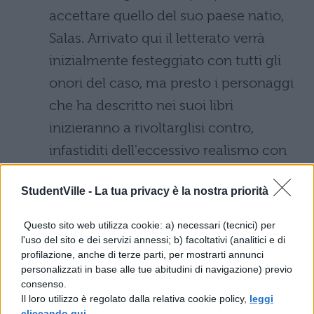
accettare quello del suo paese natio,
Salas. Arrivato qui il letterato verrà
inizialmente festeggiato con tutti gli
onori del caso, ma presto i personaggi
che ha descritto nei suoi libri
inizieranno a rivoltarglisi contro,
infastiditi dell'eccessivo realismo con
cui ha attinto idee dalla sua città.
StudentVille -
La tua privacy è la nostra priorità
Mechanic – Resurrection: il veterano
Questo sito web utilizza cookie: a) necessari (tecnici) per
dell'action Jason Statham torna a
l'uso del sito e dei servizi annessi; b) facoltativi (analitici e di
interpretare il letale killer professionista
profilazione, anche di terze parti, per mostrarti annunci
personalizzati in base alle tue abitudini di navigazione) previo
Arthur Bishop, che alla fine del
consenso.
precedente capitolo si era ritirato a vita
Il loro utilizzo è regolato dalla relativa cookie policy,
leggi
cliccando qui
.