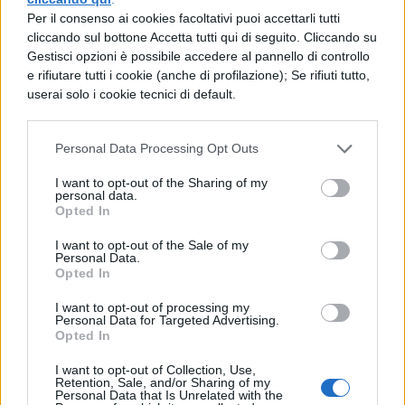
privata. Tuttavia, come spesso accade
Per il consenso ai cookies facoltativi puoi accettarli tutti
in questi casi, l'assassino sarà
cliccando sul bottone Accetta tutti qui di seguito. Cliccando su
Gestisci opzioni è possibile accedere al pannello di controllo
richiamato in servizio quando il suo
e rifiutare tutti i cookie (anche di profilazione); Se rifiuti tutto,
peggior nemico gli rapirà la nuova
userai solo i cookie tecnici di default.
compagna (la sempre stupenda
Personal Data Processing Opt Outs
Jessica Alba). Dovrà dunque sottostare
a un ricatto e uccidere tre degli uomini
I want to opt-out of the Sharing of my
personal data.
più pericolosi al mondo senza farsi
Opted In
individuare dall'FBI, che dopo tanto
I want to opt-out of the Sale of my
Personal Data.
tempo è ancora alle sue calcagna.
Opted In
I want to opt-out of processing my
La cena di Natale: ritornano a
Personal Data for Targeted Advertising.
Opted In
Polignano Riccardo Scamarcio, Laura
Chiatti, Michele Placido e Maria Pia
I want to opt-out of Collection, Use,
Retention, Sale, and/or Sharing of my
Personal Data that Is Unrelated with the
Calzone, già protagonisti del film