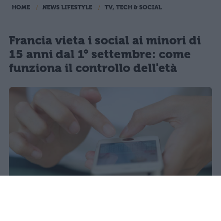
HOME
NEWS LIFESTYLE
TV, TECH & SOCIAL
Francia vieta i social ai minori di
15 anni dal 1° settembre: come
funziona il controllo dell'età
Il 21 luglio la Francia ha approvato