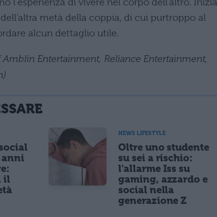
o l'esperienza di vivere nel corpo dell'altro. Inizi
dell'altra metà della coppia, di cui purtroppo al
ordare alcun dettaglio utile.
f Amblin Entertainment, Reliance Entertainment,
n)
ESSARE
NEWS LIFESTYLE
 social
Oltre uno studente
5 anni
su sei a rischio:
re:
l'allarme Iss su
 il
gaming, azzardo e
età
social nella
generazione Z