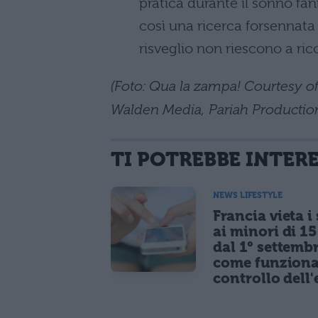
pratica durante il sonno fann
così una ricerca forsennata 
risveglio non riescono a ric
(Foto: Qua la zampa! Courtesy o
Walden Media, Pariah Productio
TI POTREBBE INTER
NEWS LIFESTYLE
Francia vieta i
ai minori di 1
dal 1° settemb
come funziona
controllo dell'