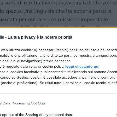
a sorta di mix tra Incontri ravvicinati del terzo tip
o spazio. Una linguista che ha appena perso la
hiamata per guidare una missione impossibile:
 con una delle dodici enormi navi aliene che
n varie località del mondo. La sfida più grande n
le -
La tua privacy è la nostra priorità
retese belliche dei militari, ma anche trovare una
web utilizza cookie: a) necessari (tecnici) per l'uso del sito e dei serviz
i che di umano non hanno nulla.
analitici e di profilazione, anche di terze parti, per mostrarti annunci pers
e abitudini di navigazione) previo consenso.
r Cage:
in attesa di vedere Vin Diesel nell'ottavo
zzo è regolato dalla relativa cookie policy,
leggi cliccando qui
.
so ai cookies facoltativi puoi accettarli tutti cliccando sul bottone Accetta
 Furious (in cui addirittura si metterà contro l'inte
ccando su Gestisci opzioni è possibile accedere al pannello di controllo e
el terzo di questo franchise meno noto in cui
e (anche di profilazione); Se rifiuti tutto, userai solo i cookie tecnici di def
obatici, sport estremi e spionaggio alla James
arro da competizione è affiancato da un cast di
l Data Processing Opt Outs
ose, Nina Dobrev, Donnie Yen, Samuel L. Jackson 
o opt-out of the Sharing of my personal data.