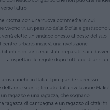
esilio domestico congiunto che non può che rende
verso l'altro.
one ritorna con una nuova commedia in cui
e vivono in un paesino della Sicilia e gestiscono 
verrà eletto un sindaco onesto al posto del suo
l centro urbano inizierà una rivoluzione
abitanti non sono mai stati preparati: sarà davver
e – a rispettare le regole dopo tutti questi anni di
:
arriva anche in Italia il più grande successo
dell'anno scorso, firmato dalla rivelazione Mako
 di un ragazzo e una ragazza, che sognano
na ragazza di campagna e un ragazzo di città: in