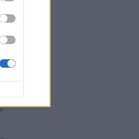
i).
ue