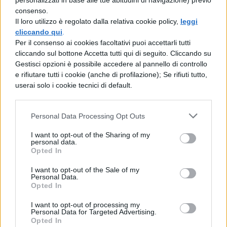
personalizzati in base alle tue abitudini di navigazione) previo
consenso.
scoprire una nuova casa per gli uomini.
Il loro utilizzo è regolato dalla relativa cookie policy,
leggi
La rischiosissima impresa verrà
cliccando qui
.
Per il consenso ai cookies facoltativi puoi accettarli tutti
funestata da ostacoli umani e naturali,
cliccando sul bottone Accetta tutti qui di seguito. Cliccando su
ma il potere dell'amore di un padre per
Gestisci opzioni è possibile accedere al pannello di controllo
e rifiutare tutti i cookie (anche di profilazione); Se rifiuti tutto,
la propria figlia sarà cruciale per la sua
userai solo i cookie tecnici di default.
riuscita.
Personal Data Processing Opt Outs
Gravity (2013):
si può sopravvivere
nello spazio dopo un paurosissimo
I want to opt-out of the Sharing of my
personal data.
Opted In
incidente che distrugge una stazione
spaziale? Al quesito risponde Alfonso
I want to opt-out of the Sale of my
Personal Data.
Cuaron, che in questo film mette
Opted In
Sandra Bullock nei panni di
I want to opt-out of processing my
Personal Data for Targeted Advertising.
un'astronauta che fa l'impossibile per
Opted In