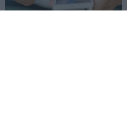
Il 21 luglio la Francia ha approvato
una legge che vieta ai minori di
quindici anni l'accesso ai social
network, in vigore dal 1° settembre.
Redazione Studentville
Pubblicato il 29 lug 2026
Il 21 luglio la Francia ha approvato una
legge che
vieta ai minori di quindici
anni l’accesso ai servizi di social
networking online forniti da