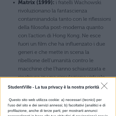
Matrix (1999):
i fratelli Wachowski
rivoluzionano la fantascienza
contaminandola tanto con le riflessioni
della filosofia post-moderna quanto
con l'action di Hong Kong. Ne esce
fuori un film che ha influenzato i due
generi e che mette in scena la
ribellione dell'umanità contro le
macchine che l'hanno schiavizzata e
rinchiusa in una simulazione virtuale.
StudentVille -
La tua privacy è la nostra priorità
Interstellar (2014):
la razza umana
prossima all'estinzione punta tutto su
Questo sito web utilizza cookie: a) necessari (tecnici) per
l'uso del sito e dei servizi annessi; b) facoltativi (analitici e di
una missione spaziale basata
profilazione, anche di terze parti, per mostrarti annunci
sull'utilizzo di un buco nero per