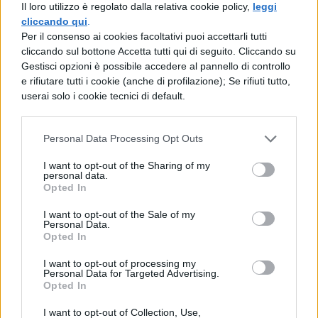
base al proprio singolare credo
Il loro utilizzo è regolato dalla relativa cookie policy,
leggi
cliccando qui
.
costringe le persone che rapisce a
Per il consenso ai cookies facoltativi puoi accettarli tutti
mettersi in gioco e a superare le
cliccando sul bottone Accetta tutti qui di seguito. Cliccando su
Gestisci opzioni è possibile accedere al pannello di controllo
proprie debolezze affrontando trappole
e rifiutare tutti i cookie (anche di profilazione); Se rifiuti tutto,
userai solo i cookie tecnici di default.
tanto ingegnose quanto letali e
dolorosissime.
Personal Data Processing Opt Outs
Scream (1996)
: e se finalmente un
I want to opt-out of the Sharing of my
personal data.
film ci mostrasse un assassino seriale
Opted In
che conosce le regole del gioco
I want to opt-out of the Sale of my
avendo visto con attenzione gli horror
Personal Data.
Opted In
del passato? È la premessa che sta alla
I want to opt-out of processing my
base della serie di Wes Craven, in cui
Personal Data for Targeted Advertising.
Opted In
un misterioso killer che indossa la
I want to opt-out of Collection, Use,
maschera dell'Urlo di Munch dà la