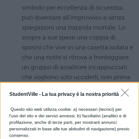
simbolo per eccellenza di sicurezza,
può diventare all'improvviso e senza
spiegazioni una trappola mortale. Lo
scopre a sue spese una coppia di
sposini che vive in una casetta isolata e
che una notte si ritrova a fronteggiare
un gruppo di assalitore incappucciati
che vogliono solo ucciderli, non prima
di aver giocato un po' al gatto col topo.
StudentVille -
La tua privacy è la nostra priorità
Saw (2004)
: primo capitolo di una
Questo sito web utilizza cookie: a) necessari (tecnici) per
saga lunghissima dalle alterne fortuna,
l'uso del sito e dei servizi annessi; b) facoltativi (analitici e di
il film originale ci presenta per la prima
profilazione, anche di terze parti, per mostrarti annunci
personalizzati in base alle tue abitudini di navigazione) previo
volta la figura dell'Enigmista, che in
consenso.