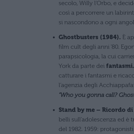
secolo, Willy l’Orbo, e deci
così a percorrere un labirint
si nascondono a ogni angol
Ghostbusters (1984).
È ap
film cult degli anni ’80. Eg
parapsicologia, la cui carrie
York da parte dei
fantasmi
catturare i fantasmi e ricac
l’agenzia degli Acchiappafan
“Who you gonna call? Ghost
Stand by me – Ricordo di 
belli sull’adolescenza ed è 
del 1982. 1959: protagonist