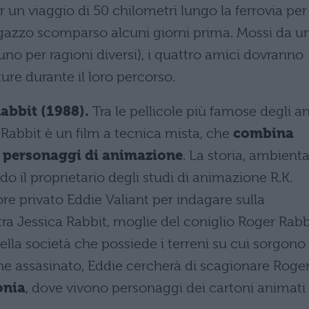
r un viaggio di 50 chilometri lungo la ferrovia per
agazzo scomparso alcuni giorni prima. Mossi da u
no per ragioni diversi), i quattro amici dovranno
re durante il loro percorso.
Rabbit (1988).
Tra le pellicole più famose degli a
 Rabbit è un film a tecnica mista, che
combina
on personaggi di animazione
. La storia, ambient
o il proprietario degli studi di animazione R.K.
re privato Eddie Valiant per indagare sulla
ra Jessica Rabbit, moglie del coniglio Roger Rabb
ella società che possiede i terreni su cui sorgono
ne assasinato, Eddie cercherà di scagionare Roge
onia
, dove vivono personaggi dei cartoni animati