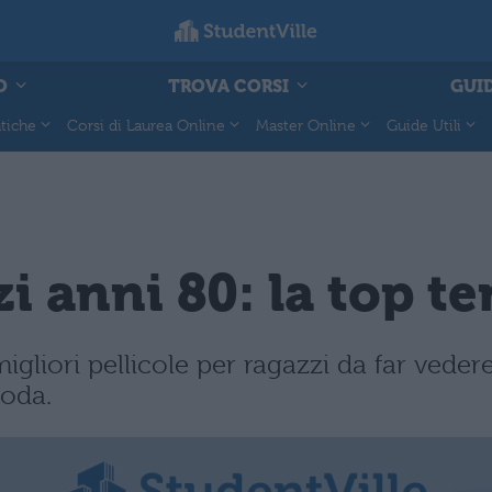
O
TROVA CORSI
GUID
tiche
Corsi di Laurea Online
Master Online
Guide Utili
i anni 80: la top te
igliori pellicole per ragazzi da far vedere
oda.