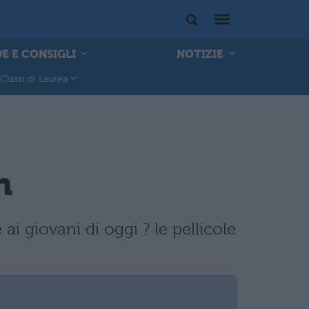
E E CONSIGLI
NOTIZIE
Classi di Laurea
n
 ai giovani di oggi ? le pellicole