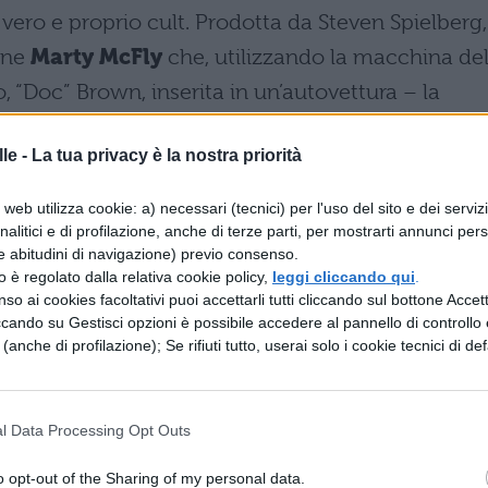
vero e proprio cult. Prodotta da Steven Spielberg,
ane
Marty McFly
che, utilizzando la macchina de
 “Doc” Brown, inserita in un’autovettura – la
 – si ritrova in varie epoche della storia
le -
La tua privacy è la nostra priorità
15 e 1885). Martin dovrà tirarsi fuori da numerosi
a presenza in epoche diversa dalla sua (il 1985)
web utilizza cookie: a) necessari (tecnici) per l'uso del sito e dei serviz
i temporali. Pietra miliare degli anni ’80.
analitici e di profilazione, anche di terze parti, per mostrarti annunci pers
e abitudini di navigazione) previo consenso.
zzo è regolato dalla relativa cookie policy,
leggi cliccando qui
.
Diretto da Wolfgang Petersen, La storia infinita è 
so ai cookies facoltativi puoi accettarli tutti cliccando sul bottone Accetta
tastico
che si basa sull’omonimo romanzo di
ccando su Gestisci opzioni è possibile accedere al pannello di controllo e
e (anche di profilazione); Se rifiuti tutto, userai solo i cookie tecnici di def
ta del racconto è Bastian, un ragazzino tormenta
decide di rifugiarsi in una libreria per sfuggire da
breria gli dona un libro, “La storia infinita”, e Bastian
l Data Processing Opt Outs
atapultarsi nella storia ambientata nel mondo
o opt-out of the Sharing of my personal data.