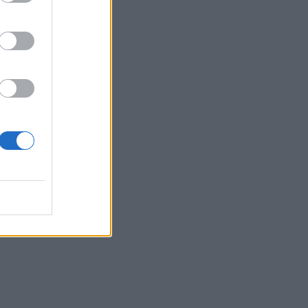
go
del
i.