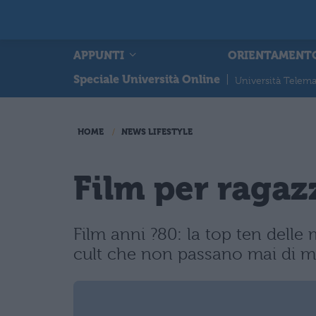
APPUNTI
ORIENTAMENT
Speciale Università Online
|
Università Telema
HOME
NEWS LIFESTYLE
Film per ragazz
Film anni ?80: la top ten delle m
cult che non passano mai di m