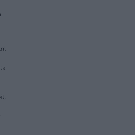
n
nni
ata
it,
r