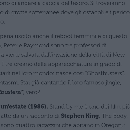
dono di andare a caccia del tesoro. Si troveranno
o di grotte sotterranee dove gli ostacoli e i perico
o.
pena uscito anche il reboot femminile di questo
on, Peter e Raymond sono tre professori di
ra viene salvata dall’invasione della città di New
.
I tre creano delle apparecchiature in grado di
ciarli nel loro mondo: nasce così “Ghostbusters”,
tasmi. Stai già cantando il loro famoso jingle,
busters!”
, vero?
un’estate (1986).
Stand by me è uno dei film pi
tratto da un racconto di
Stephen King
, The Body,
i sono quattro ragazzini che abitano in Oregon, i