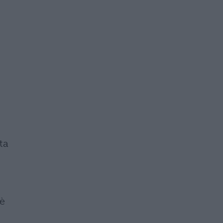
ta
 è