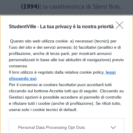
(1994):
la caratteristica di Silent Bob,
come dice il nome del personaggio, è
proprio quella di essere perennemente
StudentVille -
La tua privacy è la nostra priorità
muto. Nel film diretto da Kevin Smith
Questo sito web utilizza cookie: a) necessari (tecnici) per
(che recita proprio nei suoi panni)
l'uso del sito e dei servizi annessi; b) facoltativi (analitici e di
rappresenta il contraltare comico di
profilazione, anche di terze parti, per mostrarti annunci
personalizzati in base alle tue abitudini di navigazione) previo
Jay, ma anche la spalla su cui piangere
consenso.
Il loro utilizzo è regolato dalla relativa cookie policy,
leggi
e la persona con cui poter parlare
cliccando qui
.
liberamente.
Per il consenso ai cookies facoltativi puoi accettarli tutti
cliccando sul bottone Accetta tutti qui di seguito. Cliccando su
Louise di Thelma e Louise (1992):
Gestisci opzioni è possibile accedere al pannello di controllo
e rifiutare tutti i cookie (anche di profilazione); Se rifiuti tutto,
più matura ed esperta dell'emotiva
userai solo i cookie tecnici di default.
Thelma, il personaggio di Susan
Sarandon è quell'amica che dispensa
Personal Data Processing Opt Outs