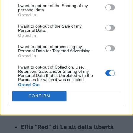
consiglia preziosi e che finisce per
I want to opt-out of the Sharing of my
personal data.
essere la guida che avremmo sempre
Opted In
desiderato.
I want to opt-out of the Sale of my
Personal Data.
Opted In
Buzz Lightyear di Toy Story (1995)
:
inizialmente Buzz e Woody non si
I want to opt-out of processing my
Personal Data for Targeted Advertising.
sopportano, soprattutto perché questi
Opted In
pensa che il marine spaziale sia un
I want to opt-out of Collection, Use,
Retention, Sale, and/or Sharing of my
pallone gonfiato. Tuttavia la loro
Personal Data that Is Unrelated with the
Purposes for which it was collected.
amicizia sboccia in maniera
Opted Out
imprevedibile quando i due scoprono
CONFIRM
di avere molte più cose in comune di
quante li separino.
Ellis “Red” di Le ali della libertà