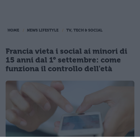
HOME
NEWS LIFESTYLE
TV, TECH & SOCIAL
Francia vieta i social ai minori di
15 anni dal 1° settembre: come
funziona il controllo dell'età