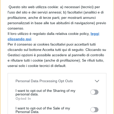
mano a voi
, starà solo a voi determinare se
Questo sito web utilizza cookie: a) necessari (tecnici) per
sarete degni di salire sulla vetta del calcio
l'uso del sito e dei servizi annessi; b) facoltativi (analitici e di
mondiale.
profilazione, anche di terze parti, per mostrarti annunci
personalizzati in base alle tue abitudini di navigazione) previo
[affiliate_generic type=”button”
consenso.
Il loro utilizzo è regolato dalla relativa cookie policy,
leggi
url=”https://www.amazon.it/dp/B09GSR56
cliccando qui
.
M6″ text=”Acquista Football Manager 2022
Per il consenso ai cookies facoltativi puoi accettarli tutti
cliccando sul bottone Accetta tutti qui di seguito. Cliccando su
a 19,99€”]
Gestisci opzioni è possibile accedere al pannello di controllo
e rifiutare tutti i cookie (anche di profilazione); Se rifiuti tutto,
Questo Football Manager 2022, per quanto
userai solo i cookie tecnici di default.
non innovi in maniera troppo eccessiva le
meccaniche di gioco ormai già ben
Personal Data Processing Opt Outs
consolidate,
migliora nei piccoli dettagli
I want to opt-out of the Sharing of my
personal data.
le varie sfumature. Preparatevi ad
Opted In
un’esperienza davvero ricca e realistica.
I want to opt-out of the Sale of my
Personal Data.