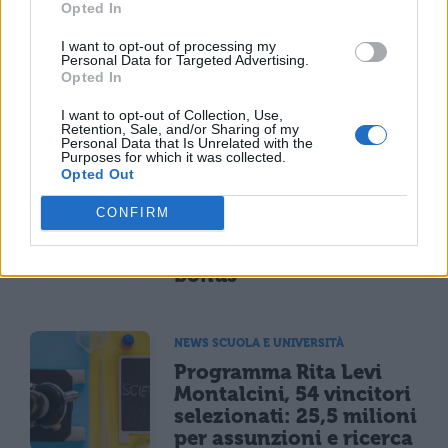
Opted In
I want to opt-out of processing my
Personal Data for Targeted Advertising.
Opted In
TI POTREBBE INTERESSARE
I want to opt-out of Collection, Use,
Retention, Sale, and/or Sharing of my
Personal Data that Is Unrelated with the
Purposes for which it was collected.
MATURITÀ
Opted Out
Maturità 2026, il sud
domina con 14.123 lodi
CONFIRM
ma i 100 crollano del
25% per il taglio ai
bonus
NEWS SCUOLA E UNIVERSITÀ
Programma Rita Levi
Montalcini, 54 vincitori
selezionati: 25,5 milioni
per assunzioni e ricerca