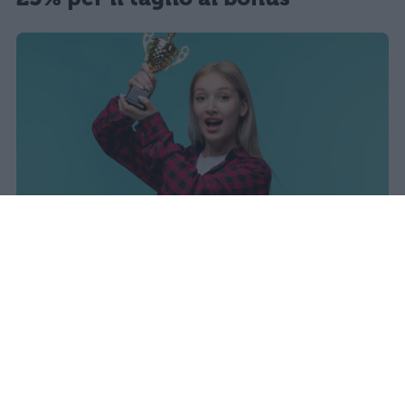
sniro
Pubblicato il 7 ago 2026
Il Ministero dell’Istruzione e del Merito ha
diffuso i dati ufficiali sugli esiti degli esami
di Maturità per l’anno scolastico 2025/2026,