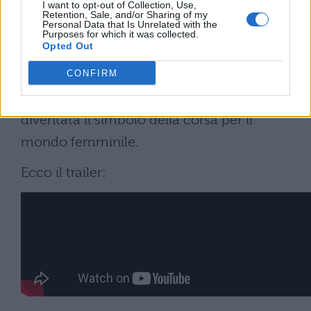
I want to opt-out of Collection, Use,
sotto lo sguardo di fotografi e compagni di
Retention, Sale, and/or Sharing of my
Personal Data that Is Unrelated with the
corsa e aprì le porte alla maratona a tutte le
Purposes for which it was collected.
Opted Out
donne. A distanza di 50 anni, all’età di 70
anni, la Switzer ha partecipato nuovamente
CONFIRM
alla maratona con il numero 261; è
diventata il simbolo della corsa per il
mondo femminile.
Ecco il trailer: