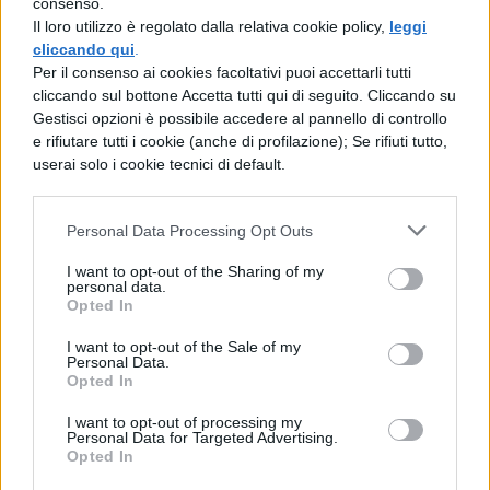
consenso.
Katherine Switzer
nel 1967 partecipò alla
Il loro utilizzo è regolato dalla relativa cookie policy,
leggi
maratona di Boston
, ma per farlo usò uno
cliccando qui
.
Per il consenso ai cookies facoltativi puoi accettarli tutti
stratagemma; dal momento che le donne
cliccando sul bottone Accetta tutti qui di seguito. Cliccando su
non avevano la libertà di correre, la
Gestisci opzioni è possibile accedere al pannello di controllo
e rifiutare tutti i cookie (anche di profilazione); Se rifiuti tutto,
ventunenne studentessa universitaria si
userai solo i cookie tecnici di default.
iscrisse inviando come sue credenziali solo
le iniziali del nome e del cognome. In
Personal Data Processing Opt Outs
questo modo la ragazza corse la sua
I want to opt-out of the Sharing of my
personal data.
maratona con il numero
261
. Un ufficiale si
Opted In
accorse che si trattava di una donna e fece
I want to opt-out of the Sale of my
di tutto per tirarla fuori la gara, non
Personal Data.
Opted In
riuscendoci in quanto la ragazza fu aiutata
I want to opt-out of processing my
dal suo fidanzato che bloccò l’ufficiale.
Personal Data for Targeted Advertising.
Opted In
Katherine riuscì ad arrivare al traguardo