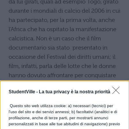
da lui girati, quali ad esempio Togo, girato
durante i mondiali di calcio del 2006 in cui
ha partecipato, per la prima volta, anche
l’Africa che ha ospitato la manifestazione
calcistica. Non è un caso che il film
documentario sia stato presentato in
occasione del Festival dei diritti umani; il
film, infatti, parla delle lotte che le donne
hanno dovuto affrontare per conquistare
l’emancipazione femminile.
StudentVille -
La tua privacy è la nostra priorità
Questo sito web utilizza cookie: a) necessari (tecnici) per
FREE TO RUN: TRAILER E
l'uso del sito e dei servizi annessi; b) facoltativi (analitici e di
TRAMA DEL FILM
profilazione, anche di terze parti, per mostrarti annunci
personalizzati in base alle tue abitudini di navigazione) previo