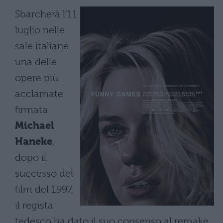
Sbarcherà l’11
luglio nelle
sale italiane
una delle
opere più
acclamate
firmata
Michael
Haneke
,
dopo il
successo del
film del 1997,
il regista
tedesco ha dato il suo consenso al remake