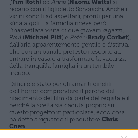
(
Tim Roth
) ed
Anna
(
Naomi Watts
) si
recano con il figlioletto Schorschi. Anche i
vicini sono lì ad aspettarli, pronti per una
sfida a golf. La famiglia riceve però
l’inaspettata visita di due giovani ragazzi,
Paul
(
Michael Pitt
) e
Peter
(
Brady Corbet
),
dall’aria apparentemente gentile e distinta,
che con un banale pretesto riescono ad
entrare in casa e a trasformare la vacanza
della tranquilla famiglia in un terribile
incubo.
Difficile è stato per gli amanti cinefili
dell’horror comprendere il perché del
rifacimento del film da parte del regista e il
perché la scelta sia caduta proprio su
questo progetto in particolare, ecco cosa
ha detto a riguardo il produttore
Chris
Coen
:
“
All’inizio, cercai Micheal per chiedergli