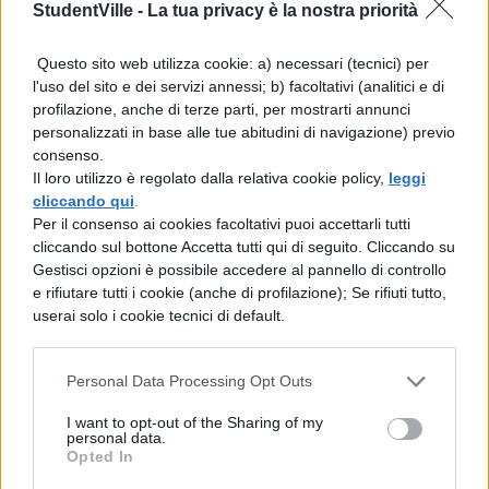
StudentVille -
La tua privacy è la nostra priorità
quale regista fosse adatto per dirigere il
remake della pellicola, e lui mi rispose che
Questo sito web utilizza cookie: a) necessari (tecnici) per
l’avrebbe diretto lui stesso, a patto che
l'uso del sito e dei servizi annessi; b) facoltativi (analitici e di
prendessimo Naomi Watts per il ruolo
profilazione, anche di terze parti, per mostrarti annunci
principale. Non avrei mai pensato che
personalizzati in base alle tue abitudini di navigazione) previo
avrebbe voluto rifarlo, sinceramente. Ma
consenso.
Michael ha detto che questo è, fra i suoi
Il loro utilizzo è regolato dalla relativa cookie policy,
leggi
film, quello che non lascerebbe a nessun
cliccando qui
.
altro.”
Per il consenso ai cookies facoltativi puoi accettarli tutti
cliccando sul bottone Accetta tutti qui di seguito. Cliccando su
Gli esperti assicurano che quest’ultima
Gestisci opzioni è possibile accedere al pannello di controllo
creazione di Haneke non deluderà le
e rifiutare tutti i cookie (anche di profilazione); Se rifiuti tutto,
aspettative degli appassionati della
userai solo i cookie tecnici di default.
versione originale, con ambientazioni,
situazioni e inquadrature incredibilmente
Personal Data Processing Opt Outs
identiche, ma allo stesso tempo sarà anche
ben differente grazie all’atmosfera, le
I want to opt-out of the Sharing of my
interpretazioni e il risultato finale del tutto
personal data.
Opted In
innovativi ottenuti attraverso il remake.