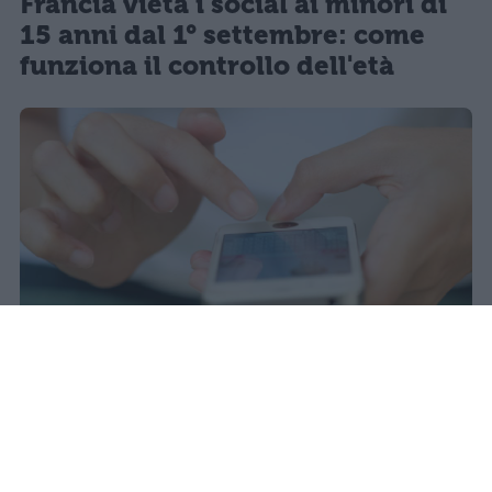
Francia vieta i social ai minori di
15 anni dal 1° settembre: come
funziona il controllo dell'età
Il 21 luglio la Francia ha approvato
una legge che vieta ai minori di
quindici anni l'accesso ai social