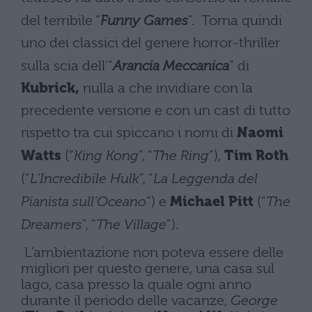
del terribile “
Funny Games
”. Torna quindi
uno dei classici del genere horror-thriller
sulla scia dell’“
Arancia Meccanica
” di
Kubrick,
nulla a che invidiare con la
precedente versione e con un cast di tutto
rispetto tra cui spiccano i nomi di
Naomi
Watts
(“
King Kong
”, “
The Ring
”),
Tim Roth
(“
L’Incredibile Hulk
”, “
La Leggenda del
Pianista sull’Oceano
”) e
Michael Pitt
(“
The
Dreamers
”, “
The Village
”).
L’ambientazione non poteva essere delle
migliori per questo genere, una casa sul
lago, casa presso la quale ogni anno
durante il periodo delle vacanze,
George