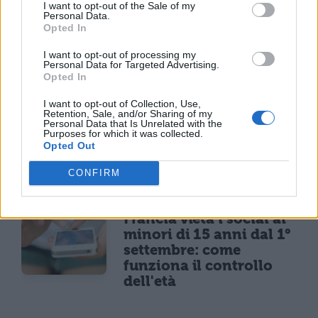
I want to opt-out of the Sale of my
Il trailer di
"Funny Games"
:
Personal Data.
Opted In
I want to opt-out of processing my
Dario Esposito La Rossa
Personal Data for Targeted Advertising.
Opted In
I want to opt-out of Collection, Use,
Retention, Sale, and/or Sharing of my
Personal Data that Is Unrelated with the
Purposes for which it was collected.
Opted Out
TI POTREBBE INTERESSARE
CONFIRM
NEWS LIFESTYLE
Francia vieta i social ai
minori di 15 anni dal 1°
settembre: come
funziona il controllo
dell'età