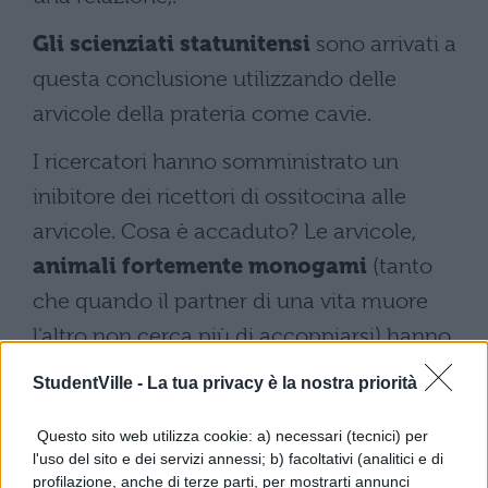
Gli scienziati statunitensi
sono arrivati a
questa conclusione utilizzando delle
arvicole della prateria come cavie.
I ricercatori hanno somministrato un
inibitore dei ricettori di ossitocina alle
arvicole. Cosa è accaduto? Le arvicole,
animali fortemente monogami
(tanto
che quando il partner di una vita muore
l'altro non cerca più di accoppiarsi) hanno
rimpiazzato il desiderio dell'accoppiamento
StudentVille -
La tua privacy è la nostra priorità
con la diffusione del seme.
Questo sito web utilizza cookie: a) necessari (tecnici) per
l'uso del sito e dei servizi annessi; b) facoltativi (analitici e di
profilazione, anche di terze parti, per mostrarti annunci