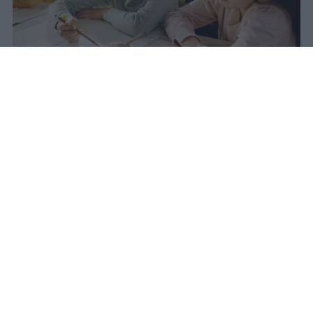
Nel 2025 l'Italia registra il minimo
storico di nascite dal dopoguerra:
355mila bambini, 50mila in meno
rispetto al 2020. Nel 2031 questo
calo avrà un impatto diretto sulle
classi della scuola primaria.
romolo
Pubblicato il 10 ago 2026
Nel 2020 l’Italia ha registrato circa 404mila