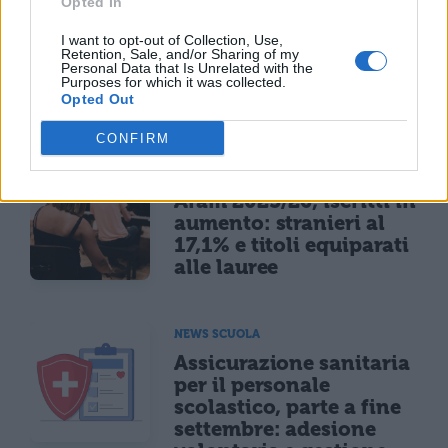
Opted In
NEWS SCUOLA
Scuola primaria 2031,
I want to opt-out of Collection, Use,
Retention, Sale, and/or Sharing of my
50mila iscritti in meno:
Personal Data that Is Unrelated with the
l'effetto del crollo
Purposes for which it was collected.
Opted Out
demografico
CONFIRM
NEWS SCUOLA E UNIVERSITÀ
Afam 2025/26, iscritti in
aumento: stranieri al
17,1% e titoli equiparati
alle lauree
NEWS SCUOLA
Assicurazione sanitaria
per il personale
scolastico, parte a fine
settembre: adesione