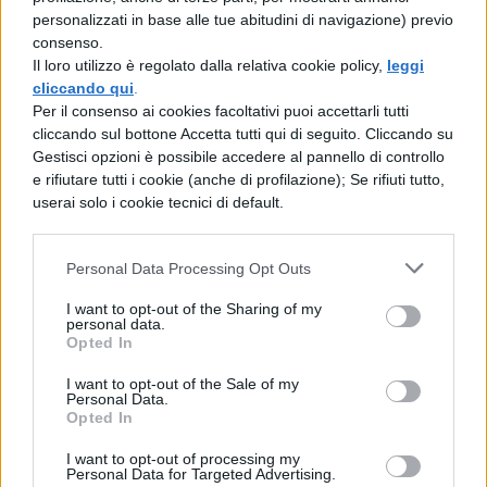
altre a seguire. La prima e la seconda
personalizzati in base alle tue abitudini di navigazione) previo
stagione sono disponibili su
SkyGo
, per cui
consenso.
Il loro utilizzo è regolato dalla relativa cookie policy,
leggi
se avete un abbonamento Sky correte
cliccando qui
.
subito a vedere gli episodi che vi siete persi!
Per il consenso ai cookies facoltativi puoi accettarli tutti
cliccando sul bottone Accetta tutti qui di seguito. Cliccando su
Clicca qui invece se vuoi vedere la seconda
Gestisci opzioni è possibile accedere al pannello di controllo
e rifiutare tutti i cookie (anche di profilazione); Se rifiuti tutto,
stagione:
Gomorra 2 streaming: dove
userai solo i cookie tecnici di default.
vederla
Quindi ragazzi cosa aspettate? Tra una
Personal Data Processing Opt Outs
puntata e l’altra dell’ultima serie potete
I want to opt-out of the Sharing of my
personal data.
benissimo ritornare indietro nel tempo per
Opted In
assaporare l’emozioni e i colpi di scena che
I want to opt-out of the Sale of my
Personal Data.
la primissima puntata di Gomorra vi ha
Opted In
regalato!
I want to opt-out of processing my
Personal Data for Targeted Advertising.