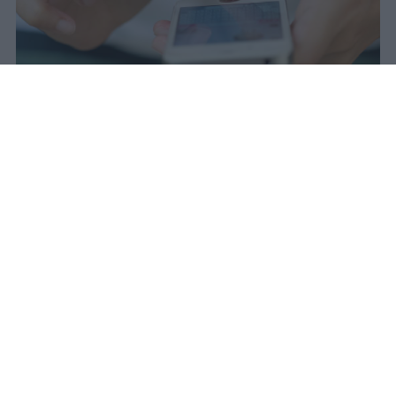
Il 21 luglio la Francia ha approvato
una legge che vieta ai minori di
quindici anni l'accesso ai social
network, in vigore dal 1° settembre.
Redazione Studentville
Pubblicato il 29 lug 2026
Il 21 luglio la Francia ha approvato una
legge che
vieta ai minori di quindici
anni l’accesso ai servizi di social