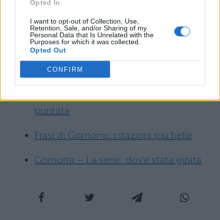
Pietro, Genny, Imma e Ciro vi aspettano per
Opted In
rivivere insieme i primi momenti che hanno
I want to opt-out of Collection, Use,
Retention, Sale, and/or Sharing of my
segnato in tutto e per tutto la vita dei
Personal Data that Is Unrelated with the
Purposes for which it was collected.
protagonisti!
Opted Out
Non perderti:
CONFIRM
Gomorra 3: anticipazioni prima
puntata
Frasi di Gomorra: citazioni più belle
Gomorra – La serie: dov’è stata girata