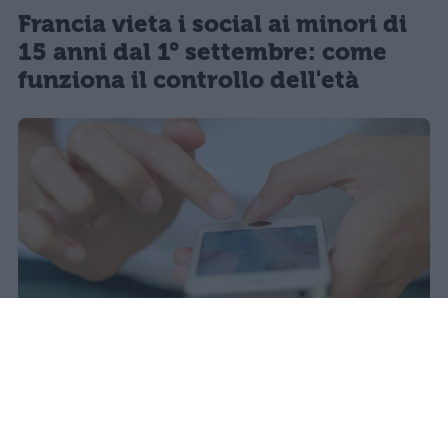
Francia vieta i social ai minori di
15 anni dal 1° settembre: come
funziona il controllo dell'età
Il 21 luglio la Francia ha approvato
una legge che vieta ai minori di
quindici anni l'accesso ai social