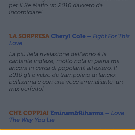
per il Re Matto un 2010 davvero da
incorniciare!
LA SORPRESA
Cheryl Cole –
Fight For This
Love
La più lieta rivelazione dell’anno è la
cantante inglese, molto nota in patria ma
ancora in cerca di popolarità all’estero. Il
2010 gli è valso da trampolino di lancio:
bellissima e con una voce ammaliante, un
mix perfetto!
CHE COPPIA!
Eminem&Rihanna –
Love
The Way You Lie
Metti insieme due numeri uno e il risultato