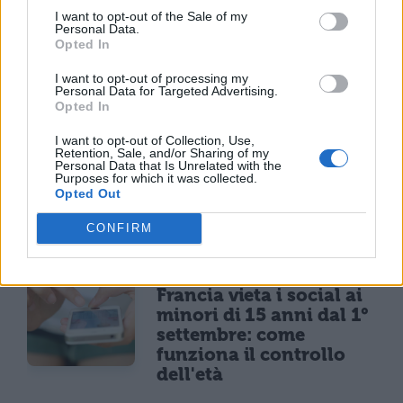
che da ai propri videoclip un’impronta
I want to opt-out of the Sale of my
maggiormente cinematografica: citiamo
Personal Data.
“Kings and Queens” ma basta guardare
Opted In
“Hurricane” per capire di cosa parliamo…
I want to opt-out of processing my
Personal Data for Targeted Advertising.
Opted In
I want to opt-out of Collection, Use,
Retention, Sale, and/or Sharing of my
Personal Data that Is Unrelated with the
Purposes for which it was collected.
Opted Out
TI POTREBBE INTERESSARE
CONFIRM
NEWS LIFESTYLE
Francia vieta i social ai
minori di 15 anni dal 1°
settembre: come
funziona il controllo
dell'età