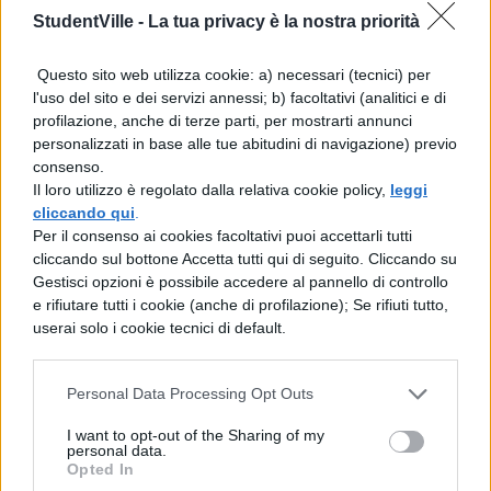
non può che essere esplosivo: l’accoppiata
StudentVille -
La tua privacy è la nostra priorità
Eminem-Rihanna è senza dubbio una delle
più riuscite degli ultimi anni e, senza
Questo sito web utilizza cookie: a) necessari (tecnici) per
dubbio, la più cool del 2010.
l'uso del sito e dei servizi annessi; b) facoltativi (analitici e di
profilazione, anche di terze parti, per mostrarti annunci
personalizzati in base alle tue abitudini di navigazione) previo
consenso.
IL FENOMENO
Justin Bieber –
Baby
Il loro utilizzo è regolato dalla relativa cookie policy,
leggi
Può piacere o meno, ma il 16enne cantante
cliccando qui
.
Per il consenso ai cookies facoltativi puoi accettarli tutti
canadese è stato uno dei cicloni più
cliccando sul bottone Accetta tutti qui di seguito. Cliccando su
devastanti del 2010: ha conquistato
Gestisci opzioni è possibile accedere al pannello di controllo
l’America, si è imposto anche in Europa e la
e rifiutare tutti i cookie (anche di profilazione); Se rifiuti tutto,
sua escalation non sembra arrestarsi…
userai solo i cookie tecnici di default.
Personal Data Processing Opt Outs
LIKE A MOVIE
30 Seconds To Mars
–
Kings and Queens
I want to opt-out of the Sharing of my
personal data.
La band di Jared Leto è senza dubbio quella
Opted In