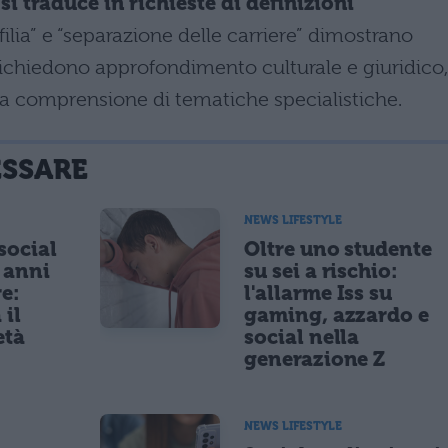
 si traduce in richieste di definizioni
ilia” e “separazione delle carriere” dimostrano
 richiedono approfondimento culturale e giuridico,
la comprensione di tematiche specialistiche.
ESSARE
NEWS LIFESTYLE
 social
Oltre uno studente
5 anni
su sei a rischio:
re:
l'allarme Iss su
 il
gaming, azzardo e
età
social nella
generazione Z
NEWS LIFESTYLE