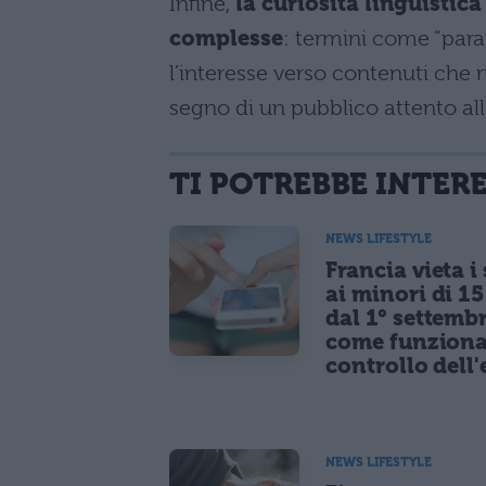
Infine,
la curiosità linguistica
complesse
: termini come “paraf
l’interesse verso contenuti che
segno di un pubblico attento al
TI POTREBBE INTER
NEWS LIFESTYLE
Francia vieta i
ai minori di 1
dal 1° settemb
come funziona
controllo dell'
NEWS LIFESTYLE