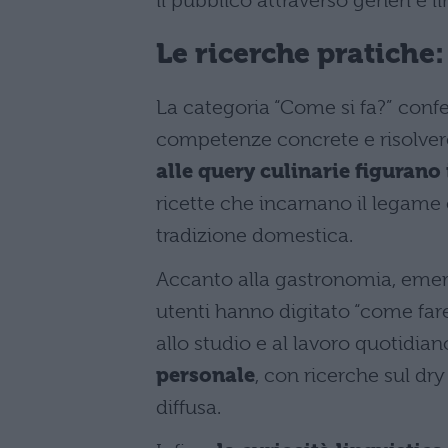
il pubblico attraverso generi e li
Le ricerche pratiche
La categoria “Come si fa?” confer
competenze concrete e risolvere
alle query culinarie figurano
ricette che incarnano il legame co
tradizione domestica.
Accanto alla gastronomia, eme
utenti hanno digitato “come fare 
allo studio e al lavoro quotidia
personale
, con ricerche sul dr
diffusa.