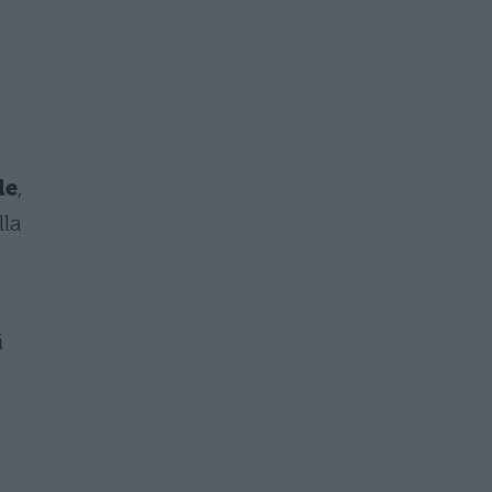
le
,
lla
i