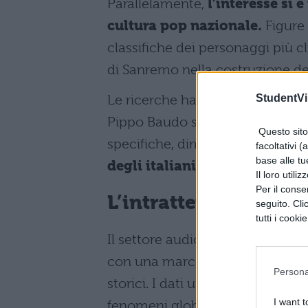
Parallelamente,
l’interesse si 
cultura pop nazionale.
Figure 
classifiche dei personaggi più c
di Sanremo nella costruzione del
Le ricerche hanno riguardato an
StudentVil
Pippo Baudo sono stati cercati i
Questo sito 
specifiche, dimostrando come
c
facoltativi (
base alle tu
degli italiani.
Il loro utili
Per il consen
L’intrattenimento tr
seguito. Cli
tutti i cooki
Il settore audiovisivo si conferm
con una marcata preferenza pe
Persona
storici. I dati ufficiali, diffusi 
I want t
fenomeni globali sia alle narrazi