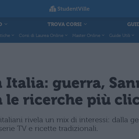
O
TROVA CORSI
GUID
tiche
Corsi di Laurea Online
Master Online
Guide Utili
 Italia: guerra, San
a le ricerche più cli
taliani rivela un mix di interessi: dalla ge
erie TV e ricette tradizionali.