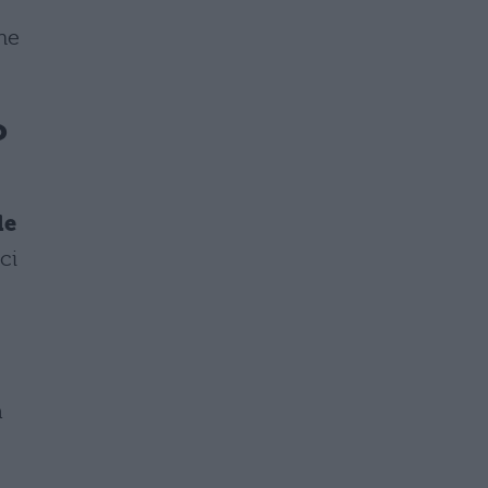
ne
o
le
ci
a