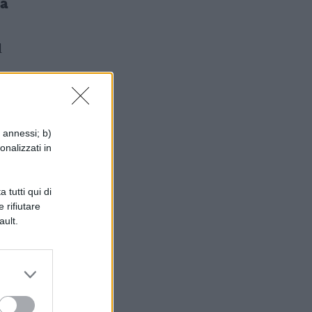
la
l
i annessi; b)
onalizzati in
 tutti qui di
 rifiutare
ault.