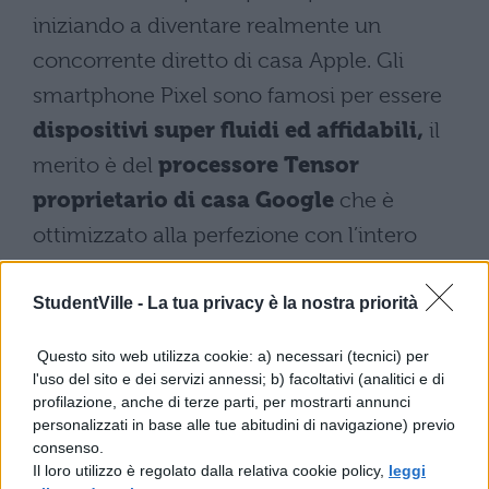
iniziando a diventare realmente un
concorrente diretto di casa Apple. Gli
smartphone Pixel sono famosi per essere
dispositivi super fluidi ed affidabili,
il
merito è del
processore Tensor
proprietario di casa Google
che è
ottimizzato alla perfezione con l’intero
comparto hardware. Questo è un aspetto
che voi universitari o i professionisti non
StudentVille -
La tua privacy è la nostra priorità
potete sottovalutare minimamente.
Questo sito web utilizza cookie: a) necessari (tecnici) per
l'uso del sito e dei servizi annessi; b) facoltativi (analitici e di
profilazione, anche di terze parti, per mostrarti annunci
personalizzati in base alle tue abitudini di navigazione) previo
consenso.
Il loro utilizzo è regolato dalla relativa cookie policy,
leggi