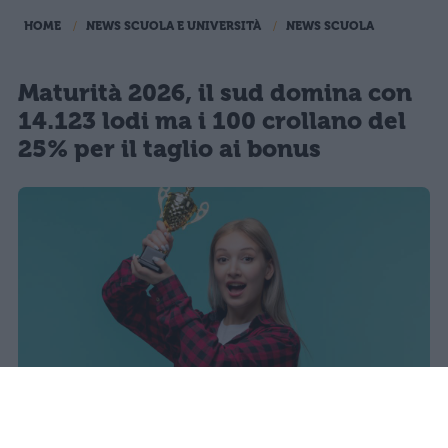
HOME
NEWS SCUOLA E UNIVERSITÀ
NEWS SCUOLA
Maturità 2026, il sud domina con
14.123 lodi ma i 100 crollano del
25% per il taglio ai bonus