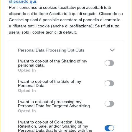
cliccando qui
.
Per il consenso ai cookies facoltativi puoi accettarli tutti
cliccando sul bottone Accetta tutti qui di seguito. Cliccando su
Il secondo aspetto importante dei device
Gestisci opzioni è possibile accedere al pannello di controllo
e rifiutare tutti i cookie (anche di profilazione); Se rifiuti tutto,
Pixel
è il loro
comparto fotografico
.
userai solo i cookie tecnici di default.
Infatti qui, rispetto a quasi tutto il
panorama Android, potete scattare delle
Personal Data Processing Opt Outs
immagini dai colori molto naturali, per
I want to opt-out of the Sharing of my
personal data.
scatti più realistici.
Fidatevi che tutti i
Opted In
fan-boy Apple amano le fotografie dei
I want to opt-out of the Sale of my
Google Pixel, quindi qui potete scattare
Personal Data.
Opted In
selfie da fare invidia a tutti i vostri
I want to opt-out of processing my
compagni universitari, spendendo la metà
Personal Data for Targeted Advertising.
Opted In
di un iPhone.
I want to opt-out of Collection, Use,
Retention, Sale, and/or Sharing of my
Quindi il
Google Pixel 6a
è il dispositivo
Personal Data that Is Unrelated with the