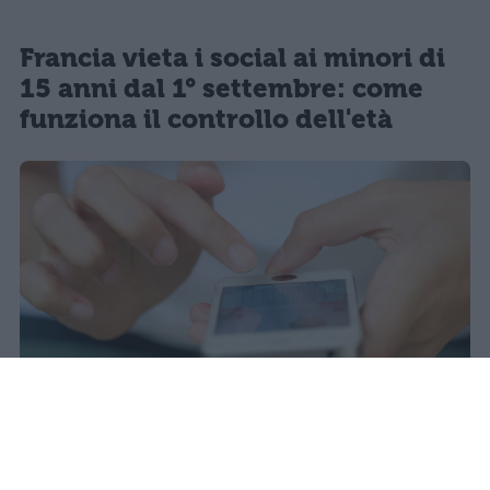
Francia vieta i social ai minori di
15 anni dal 1° settembre: come
funziona il controllo dell'età
Il 21 luglio la Francia ha approvato
una legge che vieta ai minori di