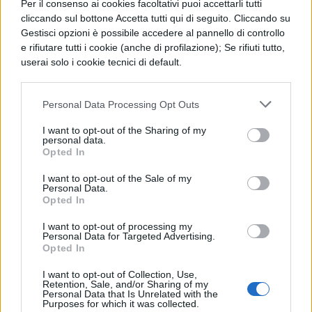
Per il consenso ai cookies facoltativi puoi accettarli tutti
Le istituzioni scolastiche devono quindi
cliccando sul bottone Accetta tutti qui di seguito. Cliccando su
Gestisci opzioni è possibile accedere al pannello di controllo
rivedere i metodi didattici, integrando le
e rifiutare tutti i cookie (anche di profilazione); Se rifiuti tutto,
nuove tecnologie senza compromettere il
userai solo i cookie tecnici di default.
valore dell’apprendimento approfondito.
Personal Data Processing Opt Outs
Questo scenario impone ai percorsi
formativi un equilibrio tra innovazione
I want to opt-out of the Sharing of my
personal data.
immediata e sviluppo critico completo
Opted In
duraturo.
I want to opt-out of the Sale of my
Personal Data.
Opted In
L’adozione e la sfida
dell’intelligenza artificiale a
I want to opt-out of processing my
Personal Data for Targeted Advertising.
scuola
Opted In
I want to opt-out of Collection, Use,
Retention, Sale, and/or Sharing of my
Il ruolo dell’intelligenza artificiale nella
Personal Data that Is Unrelated with the
Purposes for which it was collected.
didattica impone sfide complesse per il