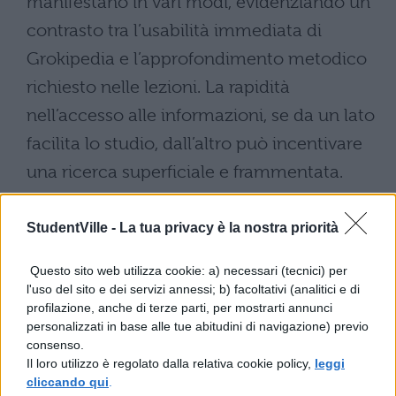
manifestano in vari modi, evidenziando un
contrasto tra l’usabilità immediata di
Grokipedia e l’approfondimento metodico
richiesto nelle lezioni. La rapidità
nell’accesso alle informazioni, se da un lato
facilita lo studio, dall’altro può incentivare
una ricerca superficiale e frammentata.
Studenti e docenti rischiano di affidarsi
StudentVille -
La tua privacy è la nostra priorità
a risposte istantanee
, perdendo
l’occasione di sviluppare competenze
Questo sito web utilizza cookie: a) necessari (tecnici) per
l'uso del sito e dei servizi annessi; b) facoltativi (analitici e di
critiche e analitiche. Un approccio così
profilazione, anche di terze parti, per mostrarti annunci
immediato potrebbe indebolire la capacità
personalizzati in base alle tue abitudini di navigazione) previo
consenso.
di ragionamento e la consapevolezza
Il loro utilizzo è regolato dalla relativa cookie policy,
leggi
critica.
cliccando qui
.