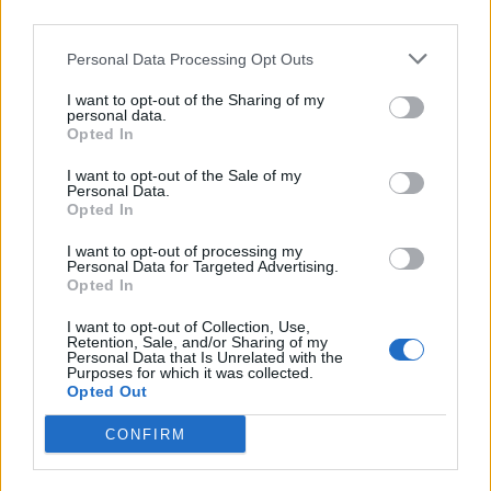
Poco distante da Hammamet si trova
invece
Yasmin
, situata a circa 8 chilometri
Personal Data Processing Opt Outs
a sud della città, che si distingue per essere
I want to opt-out of the Sharing of my
la parte più moderna e turistica del luogo.
personal data.
Opted In
Completa di uno notevole porto turistico
ben attrezzato, Yasmin è rinomata per la
I want to opt-out of the Sale of my
Personal Data.
Opted In
meravigliosa vista sul mare che offre a tutti
i suoi turisti, ricca di vie per passeggiare
I want to opt-out of processing my
Personal Data for Targeted Advertising.
interamente costeggiate da palme che
Opted In
rendono unico nel suo genere il paesaggio,
I want to opt-out of Collection, Use,
Retention, Sale, and/or Sharing of my
perfetto per una camminata serale e per
Personal Data that Is Unrelated with the
Purposes for which it was collected.
comprare nei vari negozi qualche souvenir
Opted Out
per amici e parenti.
CONFIRM