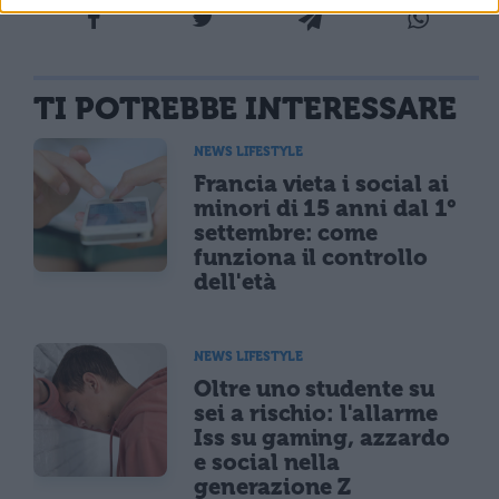
TI POTREBBE INTERESSARE
NEWS LIFESTYLE
Francia vieta i social ai
minori di 15 anni dal 1°
settembre: come
funziona il controllo
dell'età
NEWS LIFESTYLE
Oltre uno studente su
sei a rischio: l'allarme
Iss su gaming, azzardo
e social nella
generazione Z