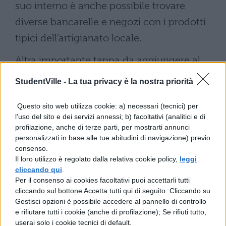
suo interno è anche possibile trovare
diverse bancarelle e negozi con i prodotti
tipici dell’artigianato locale.
Altra importante tappa da aggiungere al
tour di Hammamet è la
villa di George
StudentVille -
La tua privacy è la nostra priorità
Sebastian
, struttura architettonica
Questo sito web utilizza cookie: a) necessari (tecnici) per
completa di un rinomato parco da anni,
l'uso del sito e dei servizi annessi; b) facoltativi (analitici e di
però, trascurato e lasciato al proprio
profilazione, anche di terze parti, per mostrarti annunci
personalizzati in base alle tue abitudini di navigazione) previo
destino così come la dimora stessa. Tra le
consenso.
varie mete turistiche di Hammamet la villa
Il loro utilizzo è regolato dalla relativa cookie policy,
leggi
cliccando qui
.
di George Sebastian è probabilmente il
Per il consenso ai cookies facoltativi puoi accettarli tutti
luogo dal fascino più decadente della città
cliccando sul bottone Accetta tutti qui di seguito. Cliccando su
Gestisci opzioni è possibile accedere al pannello di controllo
ma degno di visita.
e rifiutare tutti i cookie (anche di profilazione); Se rifiuti tutto,
userai solo i cookie tecnici di default.