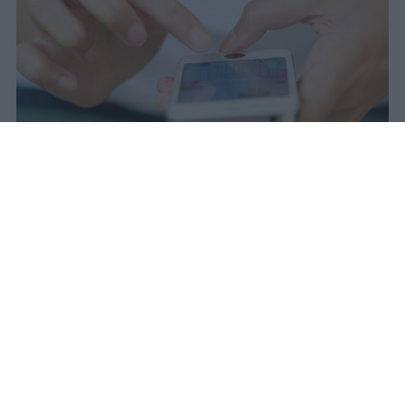
Il 21 luglio la Francia ha approvato
una legge che vieta ai minori di
quindici anni l'accesso ai social
network, in vigore dal 1° settembre.
Redazione Studentville
Pubblicato il 29 lug 2026
Il 21 luglio la Francia ha approvato una