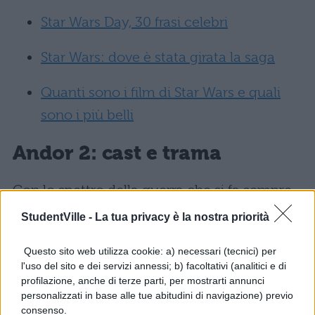
Star Wars Day, 30 frasi celebri
Star Wars: dove è stata girata la saga
Quanti sono i film di Star Wars e quali
sono i più belli
Andor 2: cast e trama
Con lo spettro della guerra che si fa sempre
più concreto, la seconda stagione di “Andor”
StudentVille -
La tua privacy è la nostra priorità
vede
Cassian emergere come figura
Questo sito web utilizza cookie: a) necessari (tecnici) per
cruciale all’interno dell’Alleanza Ribelle
.
l'uso del sito e dei servizi annessi; b) facoltativi (analitici e di
In un contesto di crescente tensione, i
profilazione, anche di terze parti, per mostrarti annunci
personalizzati in base alle tue abitudini di navigazione) previo
personaggi si troveranno di fronte a dure
consenso.