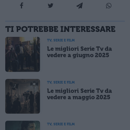
La tua email sarà utilizzata per comunicarti se qualcuno risponde al tuo commento e non
TI POTREBBE INTERESSARE
sarà pubblicata. Dichiari di avere preso visione e di accettare quanto previsto dalla
informativa privacy
. Pubblicando questo commento dai il consenso affinché un cookie
salvi i tuoi dati (nome, email) per il prossimo commento.
TV, SERIE E FILM
Le migliori Serie Tv da
Ho letto e acconsento l'
informativa
sulla privacy
CONFERMA E PUBBLICA
vedere a giugno 2025
Acconsento all'uso dei miei dati da parte di terzi per finalità di
marketing diretto con modalità automatizzate o tradizionali
TV, SERIE E FILM
Le migliori Serie Tv da
vedere a maggio 2025
TV, SERIE E FILM