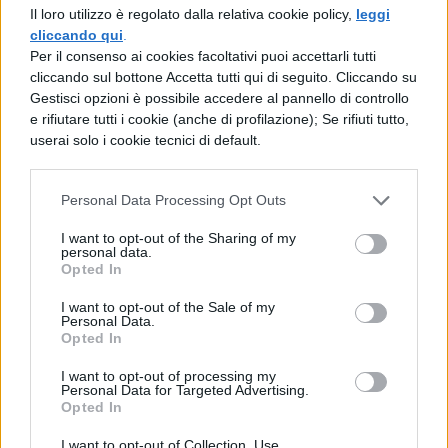
prove, dove tradimenti, sacrifici e conflitti di
Il loro utilizzo è regolato dalla relativa cookie policy,
leggi
cliccando qui
.
interesse si faranno sempre più intensi e
Per il consenso ai cookies facoltativi puoi accettarli tutti
profondi. Intrisa di intrighi politici e pericoli
cliccando sul bottone Accetta tutti qui di seguito. Cliccando su
Gestisci opzioni è possibile accedere al pannello di controllo
imminenti, la serie funge da prequel agli
e rifiutare tutti i cookie (anche di profilazione); Se rifiuti tutto,
eventi di “
Rogue One: A Star Wars Story
“,
userai solo i cookie tecnici di default.
film che racconta l’audace impresa di un
Personal Data Processing Opt Outs
gruppo di ribelli nel sottrarre i piani della
Morte Nera, la devastante arma imperiale,
I want to opt-out of the Sharing of my
personal data.
gettando le fondamenta per la trilogia
Opted In
originale del 1977. “Andor” torna indietro di
I want to opt-out of the Sale of my
Personal Data.
cinque anni rispetto a “Rogue One”,
Opted In
focalizzandosi sulla
storia di
I want to opt-out of processing my
Personal Data for Targeted Advertising.
trasformazione di Cassian Andor
, da
Opted In
individuo apatico e disilluso a eroe ribelle
I want to opt-out of Collection, Use,