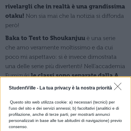
rivelargli che in realtà è una grandissima
otaku!
Non sia mai che la notizia si diffonda
però!
Baka to Test to Shoukanjuu
è una serie
che amo veramente moltissimo e da cui
poco mi aspettavo: si è invece dimostrata
una delle serie più divertenti! Nell’accademia
Fumizuki
le classi sono separate dalla A
alla F. La classe A ha tutti i confort
,
StudentVille -
La tua privacy è la nostra priorità
mentre la classe F (quella dei meno bravi a
Questo sito web utilizza cookie: a) necessari (tecnici) per
scuola in assoluto) ha sedie rotte, banchi
l'uso del sito e dei servizi annessi; b) facoltativi (analitici e di
vecchi e scalfiti etc etc. Un giorno la mitica
profilazione, anche di terze parti, per mostrarti annunci
personalizzati in base alle tue abitudini di navigazione) previo
classe F decide di dare il via alla scalata delle
consenso.