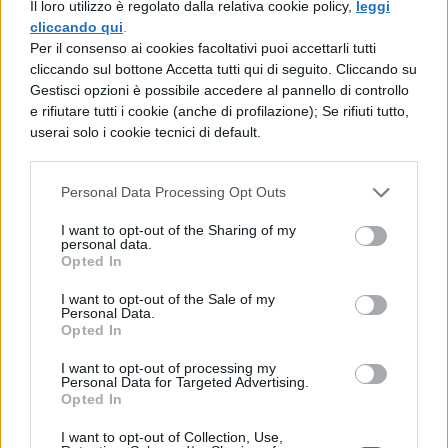
classi! Ogni sfida vinta farà guadagnare dei
Il loro utilizzo è regolato dalla relativa cookie policy,
leggi
cliccando qui
.
comfort alla classe. Che la battaglia abbia
Per il consenso ai cookies facoltativi puoi accettarli tutti
inizio!
cliccando sul bottone Accetta tutti qui di seguito. Cliccando su
Gestisci opzioni è possibile accedere al pannello di controllo
GTO
resta sempre nel mio cuore: Eikichi
e rifiutare tutti i cookie (anche di profilazione); Se rifiuti tutto,
userai solo i cookie tecnici di default.
Onizuka è un vero e proprio scapestrato ma
decide di intraprendere
la carriera di
Personal Data Processing Opt Outs
insegnante per…corteggiare le belle
I want to opt-out of the Sharing of my
alunne!
Il giorno in cui gli verrà davvero
personal data.
Opted In
assegnata la cattedra come insegnante però
I want to opt-out of the Sale of my
si dovrà ricredere: la scuola non è certo in
Personal Data.
Opted In
tutto e per tutto rose e fiori. Tra momenti
davvero comici e che ci fanno sorridere,
I want to opt-out of processing my
Personal Data for Targeted Advertising.
vediamo però sempre una morale:
Onizuka
Opted In
ci fa ridere, sì, ma è anche una persona
I want to opt-out of Collection, Use,