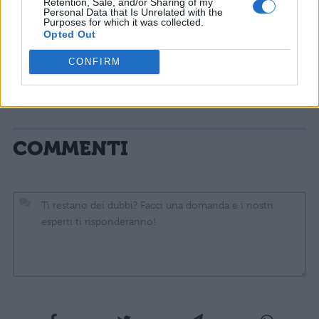
Retention, Sale, and/or Sharing of my
tutto sommato brava e di buon cuore.
Personal Data that Is Unrelated with the
Purposes for which it was collected.
Opted Out
Non dimenticate di scaricare la Blogo
App, per essere sempre aggiornati sui
CONFIRM
nostri contenuti. E’ disponibile su
Google Play ed è gratuita.
COMMENTI