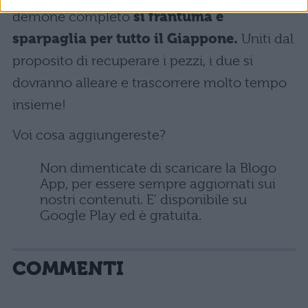
demone completo
si frantuma e
sparpaglia per tutto il Giappone.
Uniti dal
proposito di recuperare i pezzi, i due si
dovranno alleare e trascorrere molto tempo
insieme!
Voi cosa aggiungereste?
Non dimenticate di scaricare la Blogo
App, per essere sempre aggiornati sui
nostri contenuti. E’ disponibile su
Google Play ed è gratuita.
COMMENTI