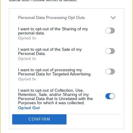
giovane parrebbe essere spianata verso una
simile carriera. Il giovane però è il
figlio di
Personal Data Processing Opt Outs
un demone
, e non di uno qualunque, bensì
I want to opt-out of the Sharing of my
proprio di Satana stesso. Un insieme di
personal data.
Opted In
eventi lo conducono ad iscriversi ad una
I want to opt-out of the Sale of my
scuola dove vorrà imparare a sconfiggere
Personal Data.
Opted In
proprio Satana, autore dell’uccisione del suo
padre adottivo, Shiro.
I want to opt-out of processing my
Personal Data for Targeted Advertising.
Opted In
Termino con un classico dei demoni:
I want to opt-out of Collection, Use,
Inuyasha
, la cui serie di animazione è del
Retention, Sale, and/or Sharing of my
Personal Data that Is Unrelated with the
2000, in 167 episodi. Tutti conosciamo il
Purposes for which it was collected.
Opted Out
mezzo demone Inuyasha e la studentessa
CONFIRM
Kagome Higurashi: la sfera dei Quattro
Spiriti, che renderebbe il mezzo demone un