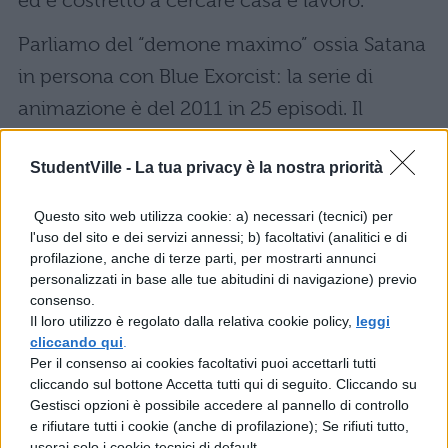
ed è costretto a cercare casa e lavoro.
Parliamo del “demone maximo” ossia Satana
in persona con Blue Exorcist: la serie di
animazione è del 2011 in 25 episodi. Il
protagonista è Rin Okumura, un ragazzo
StudentVille -
La tua privacy è la nostra priorità
definito da molti come senza meta.
Effettivamente il giovane ha solo 15 anni, ma
Questo sito web utilizza cookie: a) necessari (tecnici) per
già combina un disastro dietro l’altro, sia
l'uso del sito e dei servizi annessi; b) facoltativi (analitici e di
profilazione, anche di terze parti, per mostrarti annunci
nella vita, che nel lavoro. Analizzando a
personalizzati in base alle tue abitudini di navigazione) previo
fondo, più che altro si tratta di sfortuna: ogni
consenso.
Il loro utilizzo è regolato dalla relativa cookie policy,
leggi
volta che capita un disastro in cui è
cliccando qui
.
coinvolto, infatti, Rin voleva agire
Per il consenso ai cookies facoltativi puoi accettarli tutti
cliccando sul bottone Accetta tutti qui di seguito. Cliccando su
assolutamente a fin di bene.
Cresciuto da
Gestisci opzioni è possibile accedere al pannello di controllo
uno dei più potenti esorcisti
, la strada del
e rifiutare tutti i cookie (anche di profilazione); Se rifiuti tutto,
userai solo i cookie tecnici di default.