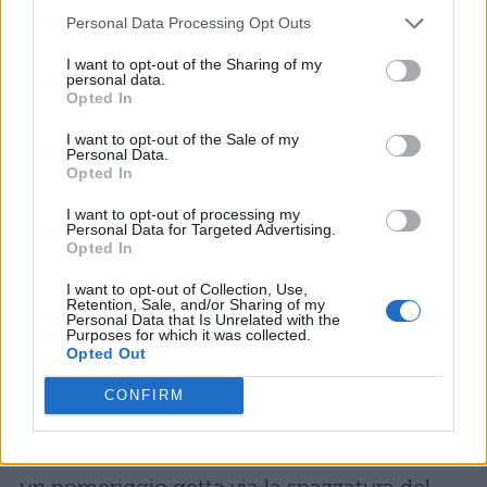
differente, va conquistata e non sarà cosa
Personal Data Processing Opt Outs
semplice.
I want to opt-out of the Sharing of my
personal data.
Opted In
Kaichou wa maid sama
è una
simpaticissima serie di animazione del 2010
I want to opt-out of the Sale of my
Personal Data.
in 26 episodi. Misaki è una bella ragazza che
Opted In
frequenta le scuole superiori ed è tra le
I want to opt-out of processing my
Personal Data for Targeted Advertising.
poche iscritte donne della Seika High School.
Opted In
Normalmente è una ragazza molto decisa, si
I want to opt-out of Collection, Use,
Retention, Sale, and/or Sharing of my
fa sentire dai compagni di scuola e pretende
Personal Data that Is Unrelated with the
Purposes for which it was collected.
di esprimere le proprie ragioni.
Misaki ha
Opted Out
purtroppo dei problemi economici ed è
CONFIRM
costretta
, totalmente in conflitto con la sua
natura indipendente,
a fare la maid.
Mentre