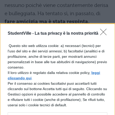
nessuno poichè viene costantemente derisa
e bulleggiata. Ha tentato sì, in passato, di
fare amicizia ma è stata respinta,
sfruttata.
Eccola quindi arrivare a ben 16
StudentVille -
La tua privacy è la nostra priorità
anni senza mai aver avuto un fidanzato e
senza veri amici: Mei è semplicemente
Questo sito web utilizza cookie: a) necessari (tecnici) per
l'uso del sito e dei servizi annessi; b) facoltativi (analitici e di
giunta alla conclusione che stare in società
profilazione, anche di terze parti, per mostrarti annunci
personalizzati in base alle tue abitudini di navigazione) previo
non fa per lei. Un giorno, per puro caso, un
consenso.
paio di incidenti la avvicinano a Yamato
Il loro utilizzo è regolato dalla relativa cookie policy,
leggi
cliccando qui
.
Kurosawa, il ragazzo più bello e popolare
Per il consenso ai cookies facoltativi puoi accettarli tutti
della scuola. Il giovane rimane subito colpito
cliccando sul bottone Accetta tutti qui di seguito. Cliccando su
Gestisci opzioni è possibile accedere al pannello di controllo
da questa introversa fanciulla, diversa da
e rifiutare tutti i cookie (anche di profilazione); Se rifiuti tutto,
tutte quelle che conosce e che cadrebbero
userai solo i cookie tecnici di default.
ai suoi piedi in un nanosecondo. Mei è