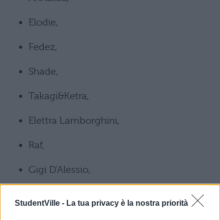
Elodie,
Fedez,
Shade,
Takagi&Ketra,
Elettra Lamborghini,
Raf,
Gigi D’Alessio,
Alberto Urso,
StudentVille -
La tua privacy è la nostra priorità
Clementino,