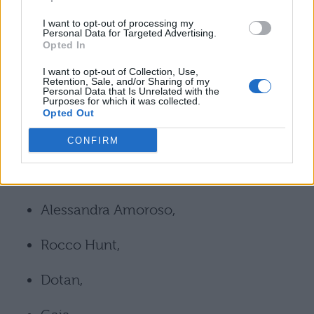
I want to opt-out of processing my
Anna Tatangelo con Geolier,
Personal Data for Targeted Advertising.
Opted In
Francesco Gabbani,
I want to opt-out of Collection, Use,
Retention, Sale, and/or Sharing of my
Personal Data that Is Unrelated with the
Purposes for which it was collected.
Le Vibrazioni,
Opted Out
Pinguini Tattici Nucleari,
CONFIRM
Boomdabash,
Alessandra Amoroso,
Rocco Hunt,
Dotan,