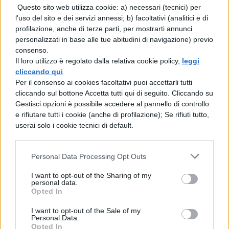
Questo sito web utilizza cookie: a) necessari (tecnici) per
l'uso del sito e dei servizi annessi; b) facoltativi (analitici e di
Francesco Renga,
profilazione, anche di terze parti, per mostrarti annunci
personalizzati in base alle tue abitudini di navigazione) previo
Nek,
consenso.
Il loro utilizzo è regolato dalla relativa cookie policy,
leggi
cliccando qui
.
The Kolors,
Per il consenso ai cookies facoltativi puoi accettarli tutti
cliccando sul bottone Accetta tutti qui di seguito. Cliccando su
Fabrizio Moro,
Gestisci opzioni è possibile accedere al pannello di controllo
e rifiutare tutti i cookie (anche di profilazione); Se rifiuti tutto,
Ermal Meta,
userai solo i cookie tecnici di default.
Diodato,
Personal Data Processing Opt Outs
I want to opt-out of the Sharing of my
Baby K,
personal data.
Opted In
Giusy Ferreri,
I want to opt-out of the Sale of my
Personal Data.
Opted In
Gabri Ponte,