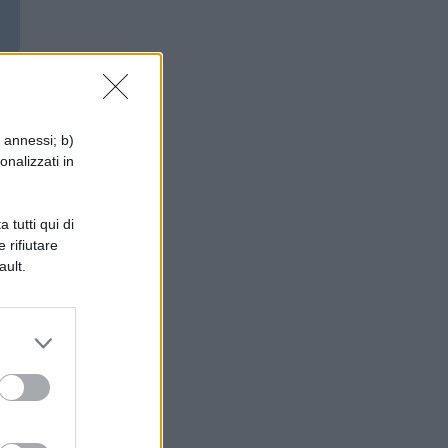
i annessi; b)
,
onalizzati in
l
dal
 tutti qui di
 rifiutare
ault.
a