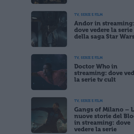
TV, SERIE E FILM
Andor in streaming
dove vedere la serie 
della saga Star War
TV, SERIE E FILM
Doctor Who in
streaming: dove ve
la serie tv cult
TV, SERIE E FILM
Gangs of Milano – 
nuove storie del Bl
in streaming: dove
vedere la serie