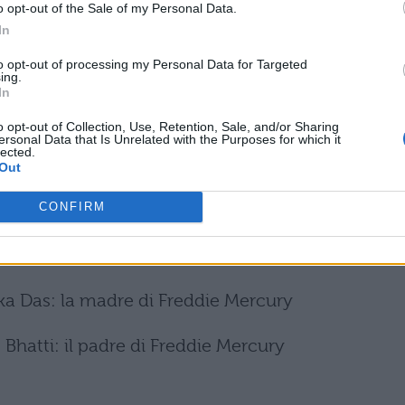
o opt-out of the Sale of my Personal Data.
In
len Leech: manager personale di Freddie Mercury
to opt-out of processing my Personal Data for Targeted
ing.
 Boynton: compagna di tutta la vita di Freddie
In
o opt-out of Collection, Use, Retention, Sale, and/or Sharing
ersonal Data that Is Unrelated with the Purposes for which it
lected.
n McCusker: fidanzato di Freddie Mercury
Out
 Gillen: primo manager dei Queen
CONFIRM
 Hollander: secondo manager dei Queen
eka Das: la madre di Freddie Mercury
 Bhatti: il padre di Freddie Mercury