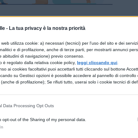
ama
le -
La tua privacy è la nostra priorità
web utilizza cookie: a) necessari (tecnici) per l'uso del sito e dei serviz
 fa rivivere sia l’artista scomparso prematuramente
analitici e di profilazione, anche di terze parti, per mostrarti annunci pers
 significativi come
We Are the Champion
a
We Wil
e abitudini di navigazione) previo consenso.
zzo è regolato dalla relativa cookie policy,
leggi cliccando qui
.
a Ga
, la pellicola ricostruisce la storia del gruppo 
so ai cookies facoltativi puoi accettarli tutti cliccando sul bottone Accetta
Roger Taylor e Brian May
fino al successo
ccando su Gestisci opzioni è possibile accedere al pannello di controllo e
e (anche di profilazione); Se rifiuti tutto, userai solo i cookie tecnici di def
anno in cui il gruppo si esibisce al
Live Aid
con un
bizione migliore di tutto l’evento.
l Data Processing Opt Outs
ast
o opt-out of the Sharing of my personal data.
Mercury, ma nel cast figurano anche
Gwilym
In
ylor) e
Joe Mazzello
(John Deacon).