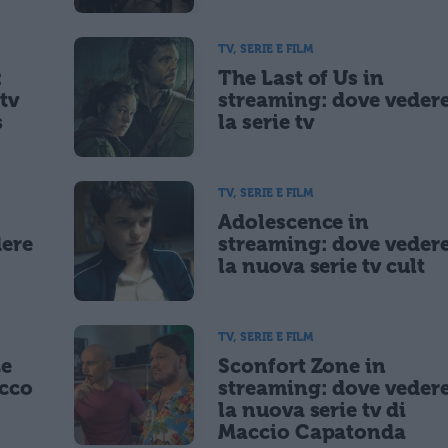
TV, SERIE E FILM
:
The Last of Us in
tv
streaming: dove veder
s
la serie tv
TV, SERIE E FILM
Adolescence in
dere
streaming: dove veder
la nuova serie tv cult
TV, SERIE E FILM
Le
Sconfort Zone in
occo
streaming: dove veder
la nuova serie tv di
Maccio Capatonda