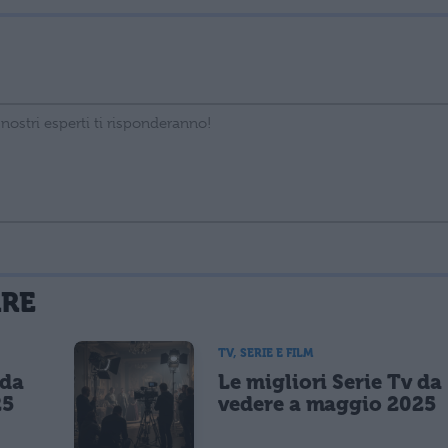
La tua email sarà utilizzata per comunicarti se qualcuno risponde al tuo commento e non sarà pubblicata. Dichiari di avere preso visione e di accettare quanto previsto dalla
ARE
 un cookie salvi i tuoi dati (nome, email) per il prossimo commento.
TV, SERIE E FILM
 da
Le migliori Serie Tv da
lità di marketing diretto con modalità automatizzate o tradizionali
25
vedere a maggio 2025