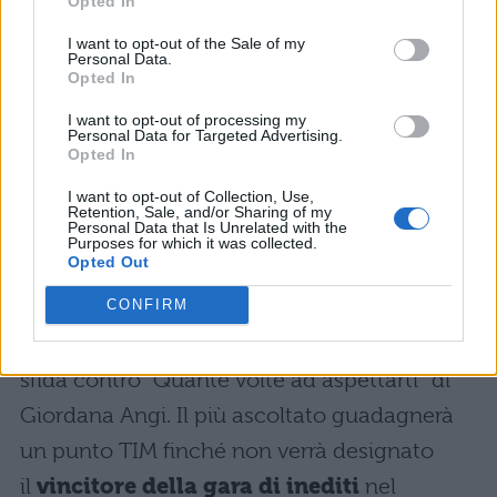
Opted In
è tutto un equilibro instabile
in una casa di carta
I want to opt-out of the Sale of my
Personal Data.
di carta di carta
Opted In
ma che non cade giù
I want to opt-out of processing my
Personal Data for Targeted Advertising.
ma che non cade giù
Opted In
I want to opt-out of Collection, Use,
Casa di Carta di Mameli:
Retention, Sale, and/or Sharing of my
Personal Data that Is Unrelated with the
sfida
Purposes for which it was collected.
Opted Out
CONFIRM
“Casa di Carta” di Mamli è disponibile su TIM
Music e su tutte le piattaforme digitali nella
sfida contro “Quante volte ad aspettarti” di
Giordana Angi. Il più ascoltato guadagnerà
un punto TIM finché non verrà designato
il
vincitore della gara di inediti
nel