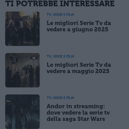
TI POTREBBE INTERESSARE
sarà pubblicata. Dichiari di avere preso visione e di accettare quanto previsto dalla
informativa privacy
. Pubblicando questo commento dai il consenso affinché un cookie
salvi i tuoi dati (nome, email) per il prossimo commento.
TV, SERIE E FILM
Le migliori Serie Tv da
Ho letto e acconsento l'
informativa
sulla privacy
CONFERMA E PUBBLICA
vedere a giugno 2025
Acconsento all'uso dei miei dati da parte di terzi per finalità di
marketing diretto con modalità automatizzate o tradizionali
TV, SERIE E FILM
Le migliori Serie Tv da
vedere a maggio 2025
TV, SERIE E FILM
Andor in streaming:
dove vedere la serie tv
della saga Star Wars