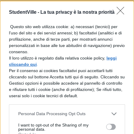
giù giù giù
StudentVille -
La tua privacy è la nostra priorità
che non cade giù
Questo sito web utilizza cookie: a) necessari (tecnici) per
E sopra il filo c’è una calamita che
l'uso del sito e dei servizi annessi; b) facoltativi (analitici e di
mi parla ancora di te
profilazione, anche di terze parti, per mostrarti annunci
personalizzati in base alle tue abitudini di navigazione) previo
mi parla ancora di te eh eh
consenso.
Il loro utilizzo è regolato dalla relativa cookie policy,
leggi
Sto con gli occhiali scuri
cliccando qui
.
c’è troppa luce
Per il consenso ai cookies facoltativi puoi accettarli tutti
cliccando sul bottone Accetta tutti qui di seguito. Cliccando su
scrivo sopra ai muri si
Gestisci opzioni è possibile accedere al pannello di controllo
in una casa cdi carta
e rifiutare tutti i cookie (anche di profilazione); Se rifiuti tutto,
userai solo i cookie tecnici di default.
di carta
di carta
Personal Data Processing Opt Outs
di carta
I want to opt-out of the Sharing of my
e quando sto con te
personal data.