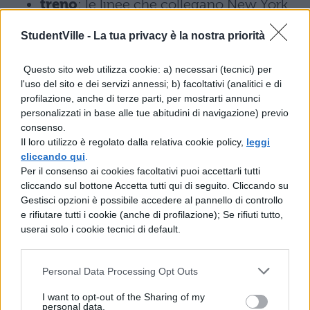
treno
: le linee che collegano New York
a Toronto fermano ad una stazione ad
StudentVille -
La tua privacy è la nostra priorità
appena 3 km dal centro di Niagara Falls;
Questo sito web utilizza cookie: a) necessari (tecnici) per
bus
: la compagnia di riferimento è la
l'uso del sito e dei servizi annessi; b) facoltativi (analitici e di
profilazione, anche di terze parti, per mostrarti annunci
Metro Transit System ma copre solo le
personalizzati in base alle tue abitudini di navigazione) previo
città più vicine alle cascata tra cui
consenso.
Il loro utilizzo è regolato dalla relativa cookie policy,
leggi
Buffalo;
cliccando qui
.
Per il consenso ai cookies facoltativi puoi accettarli tutti
automobile
: le città più vicine da cui
cliccando sul bottone Accetta tutti qui di seguito. Cliccando su
Gestisci opzioni è possibile accedere al pannello di controllo
raggiungere in auto le cascate sono
e rifiutare tutti i cookie (anche di profilazione); Se rifiuti tutto,
Buffalo (mezz’ora di viaggio) e Toronto
userai solo i cookie tecnici di default.
(un’ora e mezza di viaggio).
Personal Data Processing Opt Outs
Cascate del Niagara: biglietti
I want to opt-out of the Sharing of my
personal data.