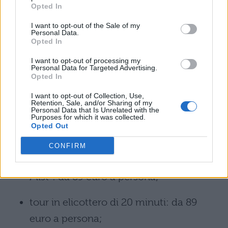
Opted In
La Cascate del Niagara possono essere
ammirate da vari punti di vista e, per questo
I want to opt-out of the Sale of my
Personal Data.
Opted In
motivo, vengono organizzate
quotidianamente dei
tour differenti
. I
I want to opt-out of processing my
Personal Data for Targeted Advertising.
prezzi dei
biglietti
sono diversi a seconda
Opted In
del tour prescelto:
I want to opt-out of Collection, Use,
Retention, Sale, and/or Sharing of my
Personal Data that Is Unrelated with the
tour di lusso di 6 ore su lato americano e
Purposes for which it was collected.
Opted Out
canadese: da 125 euro a persona;
CONFIRM
tour di 4 ore sulla nave “Maid of the
Mist”: da 89 euro a persona;
tour in elicottero di 20 minuti: da 89
euro a persona;