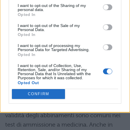
al ragionamento logico.
I want to opt-out of the Sharing of my
personal data.
Opted In
ESEMPIO 2
I want to opt-out of the Sale of my
Personal Data.
Quale tra le seguenti coppie NON abbina
Opted In
correttamente la città e il museo:
I want to opt-out of processing my
Personal Data for Targeted Advertising.
Opted In
a) Stoccolma: Vasa Museum
b) Berlino: Pergamon Museum
I want to opt-out of Collection, Use,
Retention, Sale, and/or Sharing of my
Personal Data that Is Unrelated with the
c) Madrid: Museo del Prado
Purposes for which it was collected.
Opted Out
d)
Parigi: Hermitage Museum
e) Roma: Museo di Palazzo Massimo
CONFIRM
I quesiti in cui viene richiesto di esaminare la
validità degli abbinamenti sono comuni nei
test di ammissione a medicina. Anche in