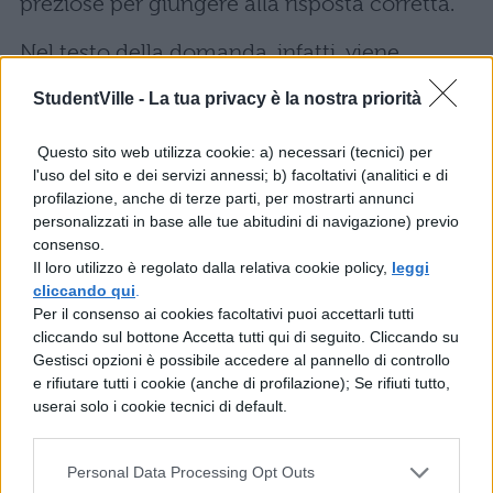
preziose per giungere alla risposta corretta.
Nel testo della domanda, infatti, viene
indicato il secolo a cui appartiene l’autore
StudentVille -
La tua privacy è la nostra priorità
dell’opera. Potremmo capire facilmente che
Questo sito web utilizza cookie: a) necessari (tecnici) per
Borges e Garcia Lorca vanno esclusi,
l'uso del sito e dei servizi annessi; b) facoltativi (analitici e di
trattandosi di autori contemporanei. A
profilazione, anche di terze parti, per mostrarti annunci
personalizzati in base alle tue abitudini di navigazione) previo
questo punto è facile giungere a Cervantes,
consenso.
tra gli altri il nome che sicuramente
Il loro utilizzo è regolato dalla relativa cookie policy,
leggi
cliccando qui
.
accosteremo ad un’opera celebre come
Per il consenso ai cookies facoltativi puoi accettarli tutti
“Don Quijote de la Mancha”. Questo esempio
cliccando sul bottone Accetta tutti qui di seguito. Cliccando su
Gestisci opzioni è possibile accedere al pannello di controllo
illustra come il candidato che non conosce
e rifiutare tutti i cookie (anche di profilazione); Se rifiuti tutto,
la risposta corretta, si troverà comunque
userai solo i cookie tecnici di default.
avvantaggiato perché potrà scegliere tra tre
piuttosto che tra cinque risposte, ricorrendo
Personal Data Processing Opt Outs