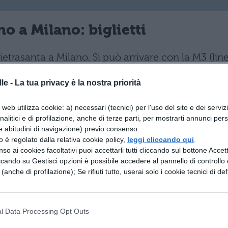
o a Milano: biglietti
ietrasanta a Milano. Si può arrivare con la M3 (lin
oppure con l’autobus 90 alla fermata di Viale Ison
le -
La tua privacy è la nostra priorità
ro. Tavoli: Trattativa riservata – info 025393948.
web utilizza cookie: a) necessari (tecnici) per l'uso del sito e dei serviz
analitici e di profilazione, anche di terze parti, per mostrarti annunci pers
e abitudini di navigazione) previo consenso.
e interviste
zzo è regolato dalla relativa cookie policy,
leggi cliccando qui
.
so ai cookies facoltativi puoi accettarli tutti cliccando sul bottone Accetta
ccando su Gestisci opzioni è possibile accedere al pannello di controllo e
i e figlio
e (anche di profilazione); Se rifiuti tutto, userai solo i cookie tecnici di def
o a Milano: scaletta
l Data Processing Opt Outs
osta nell’ultimo concerto avvenuto a maggio a