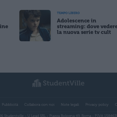
TEMPO LIBERO
Adolescence in
gine
streaming: dove veder
la nuova serie tv cult
Pubblicità
Collabora con noi
Note legali
Privacy policy
C
6 Studentville - U Lead SRL - Piazza Bologna 49, Roma - P.IVA 15846