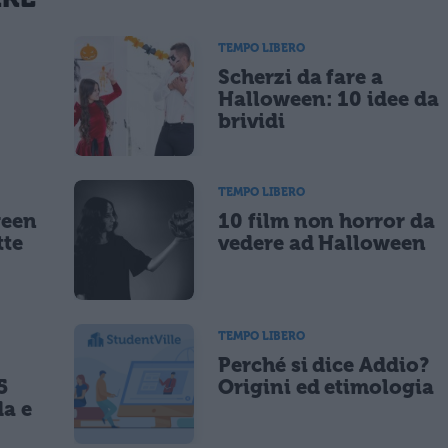
 un cookie salvi i tuoi dati (nome, email) per il prossimo commento.
TEMPO LIBERO
Scherzi da fare a
lità di marketing diretto con modalità automatizzate o tradizionali
Halloween: 10 idee da
brividi
TEMPO LIBERO
ween
10 film non horror da
tte
vedere ad Halloween
TEMPO LIBERO
Perché si dice Addio?
5
Origini ed etimologia
da e