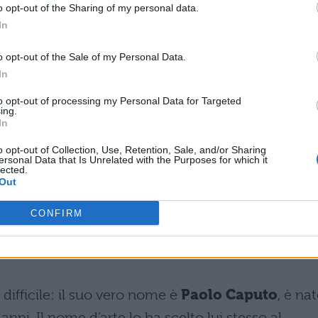
o opt-out of the Sharing of my personal data.
In
o opt-out of the Sale of my Personal Data.
In
to opt-out of processing my Personal Data for Targeted
ing.
In
o opt-out of Collection, Use, Retention, Sale, and/or Sharing
ersonal Data that Is Unrelated with the Purposes for which it
lected.
Out
CONFIRM
ifficile: il suo vero nome è
Paolo Caputo
, è na
anni. Il nome d’arte lo ha scelto lui stesso al