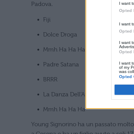
Padova.
I want t
Opted 
Fiji
I want t
Opted 
Dolce Droga
I want 
Advertis
Mmh Ha Ha Ha
Opted 
I want t
Padre Satana
of my P
was col
Opted 
BRRR
La Danza Dell’Ambulanza
Mmh Ha Ha Ha
Young Signorino ha un passato molto d
a Cesena e ha un figlio avuto a soli 17 