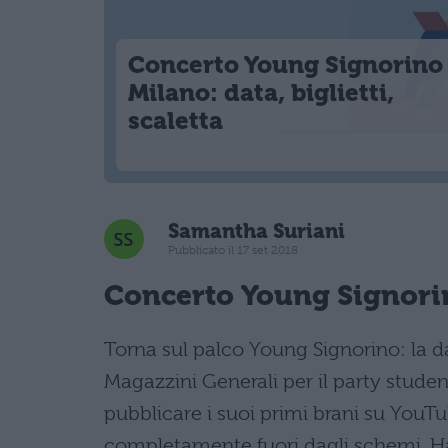
Concerto Young Signorino
Milano: data, biglietti,
scaletta
Samantha Suriani
Pubblicato il 17 set 2018
Concerto Young Signorin
Torna sul palco Young Signorino: la da
Magazzini Generali per il party studen
pubblicare i suoi primi brani su YouTub
completamente fuori dagli schemi. Ha