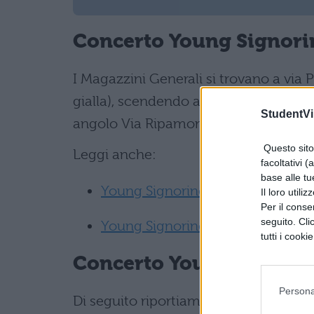
Concerto Young Signorin
I Magazzini Generali si trovano a via P
gialla), scendendo alla fermata Lodi, 
StudentVil
angolo Via Ripamonti. Biglietti a 15 eu
Questo sito 
Leggi anche:
facoltativi (
base alle tu
Young Signorino: album, canzoni 
Il loro utili
Per il consen
seguito. Cli
Young Signorino: vita, età, tatuagg
tutti i cooki
Concerto Young Signorin
Persona
Di seguito riportiamo la
scaletta
prop