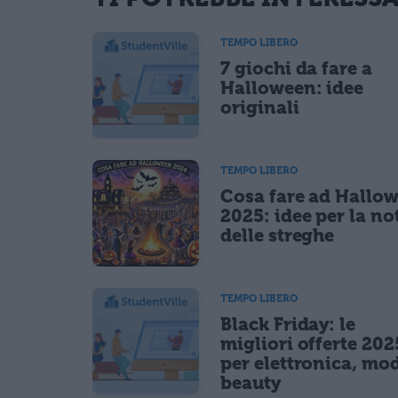
informativa privacy
. Pubblicando questo commento dai il consenso affinché
Ho letto e acconsento l'
informativa
sulla privacy
TEMPO LIBERO
CONFERMA E PUBBLICA
7 giochi da fare a
Acconsento all'uso dei miei dati da parte di terzi per fina
Halloween: idee
originali
TEMPO LIBERO
Cosa fare ad Hallo
2025: idee per la no
delle streghe
TEMPO LIBERO
Black Friday: le
migliori offerte 202
per elettronica, mo
beauty