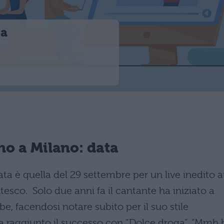
 a
o a Milano: data
ta è quella del 29 settembre per un live inedito a
tesco. Solo due anni fa il cantante ha iniziato a
e, facendosi notare subito per il suo stile
 raggiunto il successo con “Dolce droga”, “Mmh 