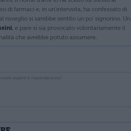
 di farmaci e, in un’intervista, ha confessato di
 risveglio si sarebbe sentito un po’ signorino. Un
sini
, e pare si sia provocato volontariamente il
nalità che avrebbe potuto assumere.
La tua email sarà utilizzata per comunicarti se qualcuno risponde al tuo commento e non sarà pubblicata. Dichiari di avere preso visione e di accettare quanto previsto dalla
ARE