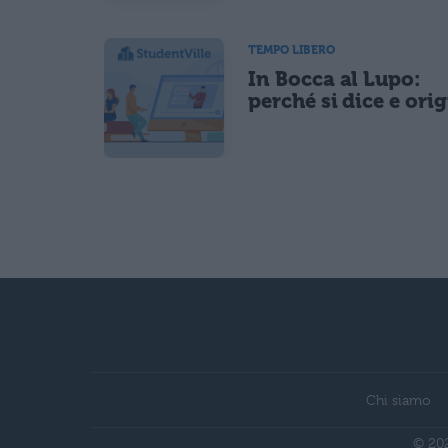
TEMPO LIBERO
In Bocca al Lupo:
perché si dice e ori
Chi siamo
© 202