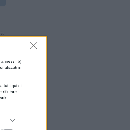
ea
zo,
i annessi; b)
onalizzati in
 tutti qui di
 rifiutare
ault.