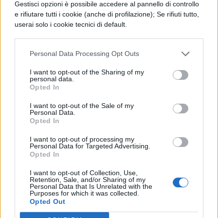
Gestisci opzioni è possibile accedere al pannello di controllo
e rifiutare tutti i cookie (anche di profilazione); Se rifiuti tutto,
COMMENTI
userai solo i cookie tecnici di default.
Personal Data Processing Opt Outs
I want to opt-out of the Sharing of my
personal data.
Opted In
I want to opt-out of the Sale of my
Personal Data.
Opted In
I want to opt-out of processing my
Personal Data for Targeted Advertising.
Opted In
I want to opt-out of Collection, Use,
La tua email sarà utilizzata per comunicarti se qualcuno risponde al tuo commento e non
TI POTREBBE INTERESSARE
Retention, Sale, and/or Sharing of my
sarà pubblicata. Dichiari di avere preso visione e di accettare quanto previsto dalla
Personal Data that Is Unrelated with the
informativa privacy
. Pubblicando questo commento dai il consenso affinché un cookie
Purposes for which it was collected.
salvi i tuoi dati (nome, email) per il prossimo commento.
TV, SERIE E FILM
Opted Out
Le migliori Serie Tv da
Ho letto e acconsento l'
informativa
sulla privacy