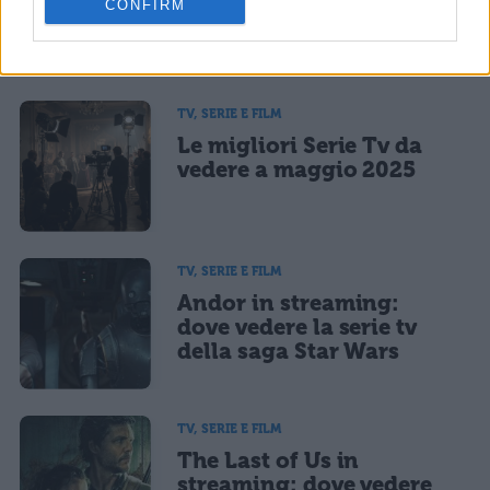
CONFIRM
CONFERMA E PUBBLICA
vedere a giugno 2025
Acconsento all'uso dei miei dati da parte di terzi per finalità di
marketing diretto con modalità automatizzate o tradizionali
TV, SERIE E FILM
Le migliori Serie Tv da
vedere a maggio 2025
TV, SERIE E FILM
Andor in streaming:
dove vedere la serie tv
della saga Star Wars
TV, SERIE E FILM
The Last of Us in
streaming: dove vedere