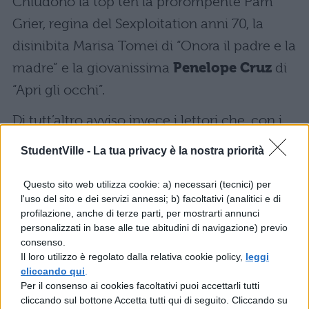
Chiudono la top ten la prorompente Pam
Grier, regina del Sexploitation anni 70, la
disinibita Marisa Tomei di “Onora il padre e la
madre” e la giovanissima
Penelope Cruz
di
“Apri gli occhi”.
Di tutt’altro avviso invece i lettori che, con i
loro voti, stravolgono la classifica, mettendo
StudentVille -
La tua privacy è la nostra priorità
la
Hathaway
al primo posto e regalando
Questo sito web utilizza cookie: a) necessari (tecnici) per
(merititassime) piazze d’onore ad attrici
l'uso del sito e dei servizi annessi; b) facoltativi (analitici e di
meno famose magari ma altrettanto belle
profilazione, anche di terze parti, per mostrarti annunci
personalizzati in base alle tue abitudini di navigazione) previo
come Jessica Biel, Jennifer Connelly, Eva
consenso.
Green, Phoebe Cates ed Heather Graham.
Il loro utilizzo è regolato dalla relativa cookie policy,
leggi
cliccando qui
.
Per il consenso ai cookies facoltativi puoi accettarli tutti
cliccando sul bottone Accetta tutti qui di seguito. Cliccando su