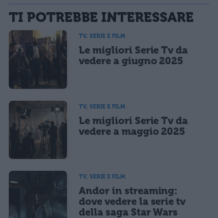
La tua email sarà utilizzata per comunicarti se qualcuno risponde al tuo commento e non
TI POTREBBE INTERESSARE
sarà pubblicata. Dichiari di avere preso visione e di accettare quanto previsto dalla
informativa privacy
. Pubblicando questo commento dai il consenso affinché un cookie
salvi i tuoi dati (nome, email) per il prossimo commento.
TV, SERIE E FILM
Le migliori Serie Tv da
Ho letto e acconsento l'
informativa
sulla privacy
CONFERMA E PUBBLICA
vedere a giugno 2025
Acconsento all'uso dei miei dati da parte di terzi per finalità di
marketing diretto con modalità automatizzate o tradizionali
TV, SERIE E FILM
Le migliori Serie Tv da
vedere a maggio 2025
TV, SERIE E FILM
Andor in streaming:
dove vedere la serie tv
della saga Star Wars