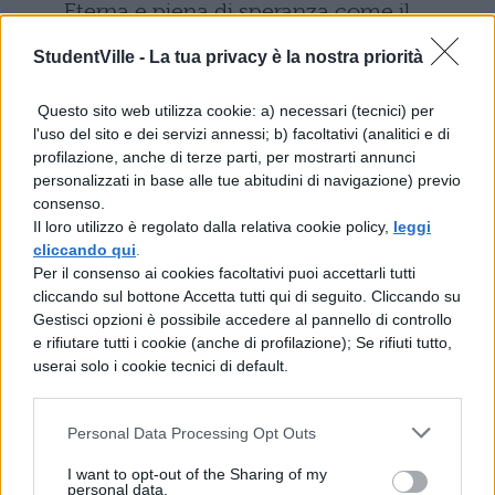
Eterna e piena di speranza come il
Natale.
StudentVille -
La tua privacy è la nostra priorità
FILM DA VEDERE: I TITOLI DA
Questo sito web utilizza cookie: a) necessari (tecnici) per
NON PERDERE
l'uso del sito e dei servizi annessi; b) facoltativi (analitici e di
profilazione, anche di terze parti, per mostrarti annunci
personalizzati in base alle tue abitudini di navigazione) previo
Questi film non fanno per te? Allora guarda
consenso.
Il loro utilizzo è regolato dalla relativa cookie policy,
leggi
qui:
cliccando qui
.
Per il consenso ai cookies facoltativi puoi accettarli tutti
Film d’amore: i titoli da non perdere
cliccando sul bottone Accetta tutti qui di seguito. Cliccando su
Gestisci opzioni è possibile accedere al pannello di controllo
Film divertenti da vedere
e rifiutare tutti i cookie (anche di profilazione); Se rifiuti tutto,
userai solo i cookie tecnici di default.
Film d’amore adolescenziali: i
migliori
Personal Data Processing Opt Outs
I want to opt-out of the Sharing of my
Film commoventi: i più belli di
personal data.