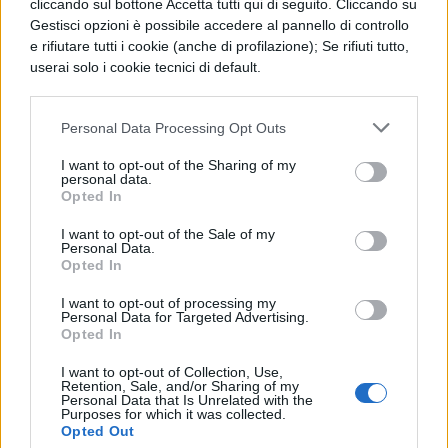
Anya Taylor-Joy: Casey Cooke
cliccando sul bottone Accetta tutti qui di seguito. Cliccando su
Gestisci opzioni è possibile accedere al pannello di controllo
e rifiutare tutti i cookie (anche di profilazione); Se rifiuti tutto,
Sarah Paulson: dott.ssa Ellie Staple
userai solo i cookie tecnici di default.
Spencer Treat Clark: Joseph Dunn
Personal Data Processing Opt Outs
Charlayne Woodard: madre di Elijah
I want to opt-out of the Sharing of my
personal data.
Price
Opted In
Luke Kirby: Pierce
I want to opt-out of the Sale of my
Personal Data.
Opted In
Split ha incassato
quasi 277 milioni di
I want to opt-out of processing my
dollari nel mondo, di cui 138 milioni di
Personal Data for Targeted Advertising.
Opted In
dollari in patria
: il film è stato accolto da
I want to opt-out of Collection, Use,
recensioni positive da parte della critica;
Retention, Sale, and/or Sharing of my
Personal Data that Is Unrelated with the
alcuni ne hanno elogiato la performance di
Purposes for which it was collected.
Opted Out
McAvoy.