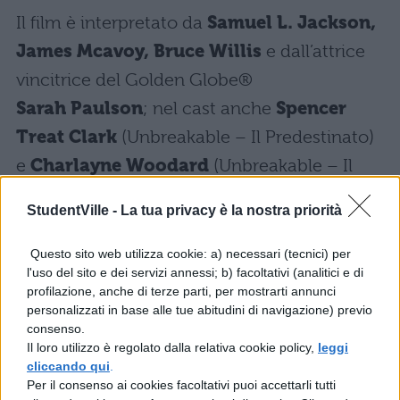
Il film è interpretato da
Samuel L. Jackson,
James Mcavoy, Bruce Willis
e dall’attrice
vincitrice del Golden Globe®
Sarah Paulson
; nel cast anche
Spencer
Treat Clark
(Unbreakable – Il Predestinato)
e
Charlayne Woodard
(Unbreakable – Il
Predestinato), che interpretano di nuovo il
StudentVille -
La tua privacy è la nostra priorità
figlio di Dunn e la madre di Price.
Questo sito web utilizza cookie: a) necessari (tecnici) per
James McAvoy: Kevin Wendell Crumb
l'uso del sito e dei servizi annessi; b) facoltativi (analitici e di
profilazione, anche di terze parti, per mostrarti annunci
personalizzati in base alle tue abitudini di navigazione) previo
Bruce Willis: David Dunn
consenso.
Il loro utilizzo è regolato dalla relativa cookie policy,
leggi
Samuel L. Jackson: Elijah Price
cliccando qui
.
Per il consenso ai cookies facoltativi puoi accettarli tutti