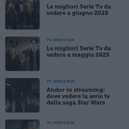
Le migliori Serie Tv da
Ho letto e acconsento l'
informativa
sulla privacy
CONFERMA E PUBBLICA
vedere a giugno 2025
Acconsento all'uso dei miei dati da parte di terzi per finalità di
marketing diretto con modalità automatizzate o tradizionali
TV, SERIE E FILM
Le migliori Serie Tv da
vedere a maggio 2025
TV, SERIE E FILM
Andor in streaming:
dove vedere la serie tv
della saga Star Wars
TV, SERIE E FILM