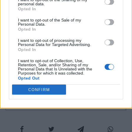
personal data.
stagione de “I Griffin”, sul web è possibile
Opted In
trovarle su
Netflix;
dopo aver sottoscritto un
I want to opt-out of the Sale of my
abbonamento non costoso, potrete
Personal Data.
Opted In
accedere a tantissime serie tv!
I want to opt-out of processing my
Personal Data for Targeted Advertising.
Opted In
COMMENTI
I want to opt-out of Collection, Use,
Retention, Sale, and/or Sharing of my
Personal Data that Is Unrelated with the
Purposes for which it was collected.
Opted Out
CONFIRM