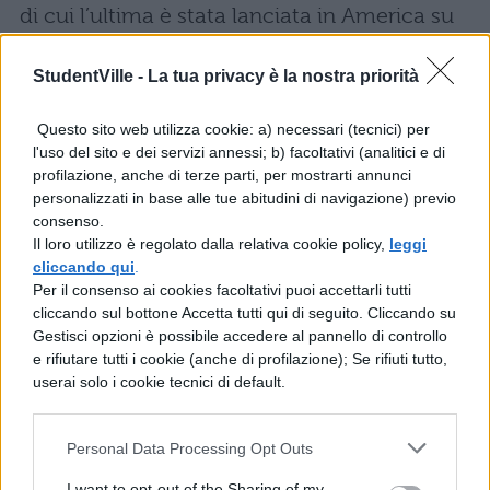
di cui l’ultima è stata lanciata in America su
Fox lo scorso 1 ottobre e continuerà ad
StudentVille -
La tua privacy è la nostra priorità
essere trasmessa fino al 2018. Per quanto
riguarda la trasmissione in Italia, “I Griffin”
Questo sito web utilizza cookie: a) necessari (tecnici) per
l'uso del sito e dei servizi annessi; b) facoltativi (analitici e di
sono andati in onda su Fox e su
Italia 1
,
profilazione, anche di terze parti, per mostrarti annunci
salvo alcune stagioni trasmesse da
personalizzati in base alle tue abitudini di navigazione) previo
consenso.
Netflix
. Dal
3 luglio 2017
Italia 1 trasmette
Il loro utilizzo è regolato dalla relativa cookie policy,
leggi
la quindicesima stagione, anche se non
cliccando qui
.
Per il consenso ai cookies facoltativi puoi accettarli tutti
mancano pesanti tagli e censure.
cliccando sul bottone Accetta tutti qui di seguito. Cliccando su
Gestisci opzioni è possibile accedere al pannello di controllo
I Griffin: dove vedere la serie
e rifiutare tutti i cookie (anche di profilazione); Se rifiuti tutto,
in
streaming
in lingua
userai solo i cookie tecnici di default.
italiana
Personal Data Processing Opt Outs
Se non vedete l’ora di vedere l’ultima
I want to opt-out of the Sharing of my