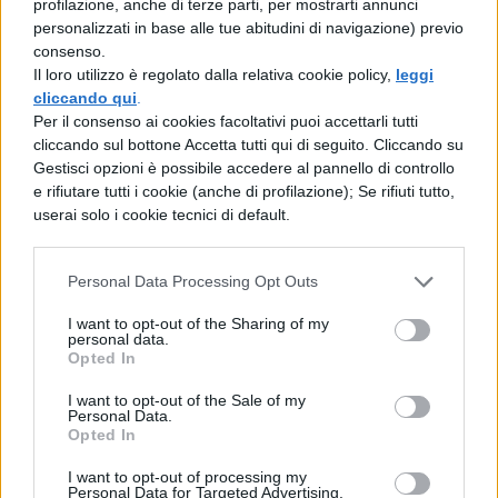
profilazione, anche di terze parti, per mostrarti annunci
all’università per inseguire il
sogno di
personalizzati in base alle tue abitudini di navigazione) previo
diventare criminologa
(con l’aiuto di
consenso.
Il loro utilizzo è regolato dalla relativa cookie policy,
leggi
Federica Sciarelli, conduttrice di Chi l’ha
cliccando qui
.
visto, suo grande punto di riferimento). Ilary
Per il consenso ai cookies facoltativi puoi accettarli tutti
cliccando sul bottone Accetta tutti qui di seguito. Cliccando su
ci dimostra di essere una donna coraggiosa
Gestisci opzioni è possibile accedere al pannello di controllo
e determinata, sempre pronta ad affrontare
e rifiutare tutti i cookie (anche di profilazione); Se rifiuti tutto,
userai solo i cookie tecnici di default.
nuove sfide.
L’incontro fra Ilary e Bastian
Personal Data Processing Opt Outs
I want to opt-out of the Sharing of my
personal data.
Le pagine del settimanale Chi qualche
Opted In
giorno fa hanno regalato una anticipazione
I want to opt-out of the Sale of my
Personal Data.
esclusiva sulla nuova serie Netflix. La
Opted In
presentatrice ha svelato come e dove ha
I want to opt-out of processing my
incontrato
Bastian, l’uomo che ha
Personal Data for Targeted Advertising.