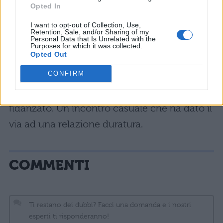
Opted In
conquistato il suo cuore dopo il Pupone
.
I want to opt-out of Collection, Use,
Una storia d’amore che promette di
Retention, Sale, and/or Sharing of my
Personal Data that Is Unrelated with the
appassionare il pubblico. Un colpo di fortuna
Purposes for which it was collected.
Opted Out
davvero inaspettato per entrambi: a New
CONFIRM
York, in attesa di imbarcarsi per l’Italia, la
Blasi ha incrociato lo sguardo del suo attuale
fidanzato. Un incontro casuale che ha dato il
via ad una relazione duratura.
COMMENTI