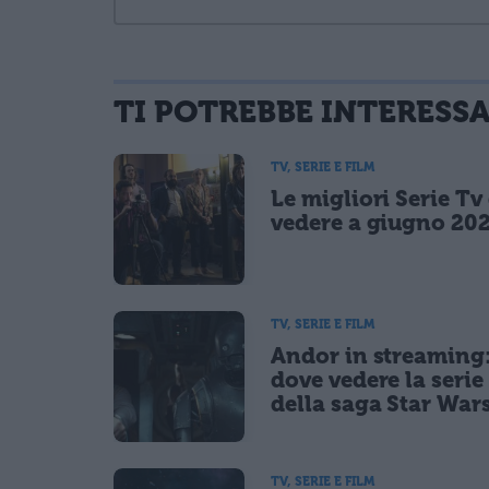
TI POTREBBE INTERESS
informativa privacy
. Pubblicando questo commento dai il consenso affinché
Ho letto e acconsento l'
informativa
sulla privacy
TV, SERIE E FILM
CONFERMA E PUBBLICA
Le migliori Serie Tv
Acconsento all'uso dei miei dati da parte di terzi per fina
vedere a giugno 20
TV, SERIE E FILM
Andor in streaming
dove vedere la serie 
della saga Star War
TV, SERIE E FILM