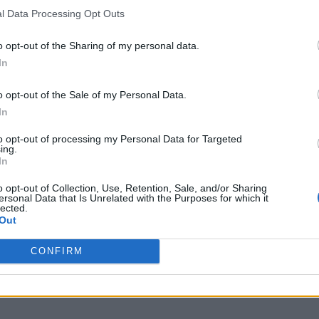
n senso a questa voglia inspiegabile
l Data Processing Opt Outs
o opt-out of the Sharing of my personal data.
In
 quercia
o opt-out of the Sale of my Personal Data.
glio delle tue braccia
In
questo viaggio
to opt-out of processing my Personal Data for Targeted
ing.
i che abbiamo coraggio
In
ioni di volte
o opt-out of Collection, Use, Retention, Sale, and/or Sharing
ersonal Data that Is Unrelated with the Purposes for which it
lected.
Out
CONFIRM
n senso a questa voglia inspiegabile