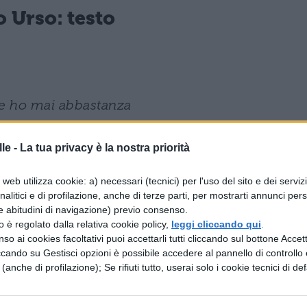
o Urso: testo
ne ho mai abbastanza
 questo cuore in rivolta
le -
La tua privacy è la nostra priorità
web utilizza cookie: a) necessari (tecnici) per l'uso del sito e dei serviz
analitici e di profilazione, anche di terze parti, per mostrarti annunci pers
e promesse
e abitudini di navigazione) previo consenso.
 occasioni perse
zzo è regolato dalla relativa cookie policy,
leggi cliccando qui
.
so ai cookies facoltativi puoi accettarli tutti cliccando sul bottone Accetta
ioni di volte
ccando su Gestisci opzioni è possibile accedere al pannello di controllo e
e (anche di profilazione); Se rifiuti tutto, userai solo i cookie tecnici di def