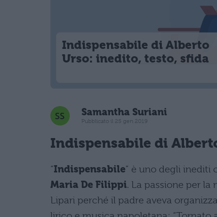
Indispensabile di Alberto
Urso: inedito, testo, sfida
Samantha Suriani
Pubblicato il 25 gen 2019
Indispensabile di Albert
“
Indispensabile
” è uno degli inediti
Maria De Filippi
. La passione per la
Lipari perché il padre aveva organiz
lirico e musica napoletana: “Tornato 