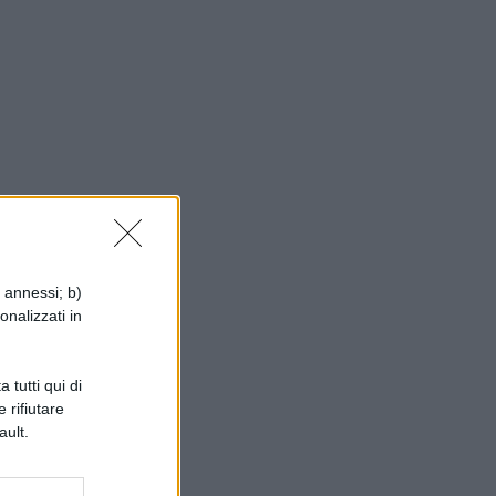
i annessi; b)
onalizzati in
 tutti qui di
 rifiutare
ault.