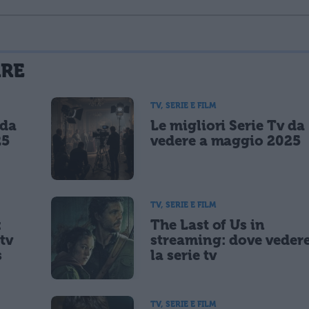
La tua email sarà utilizzata per comunicarti se qualcuno risponde al tuo commento e non sarà pubblicata. Dichiari di avere preso visione e di accettare quanto previsto dalla
ARE
 un cookie salvi i tuoi dati (nome, email) per il prossimo commento.
TV, SERIE E FILM
 da
Le migliori Serie Tv da
lità di marketing diretto con modalità automatizzate o tradizionali
25
vedere a maggio 2025
TV, SERIE E FILM
:
The Last of Us in
tv
streaming: dove veder
s
la serie tv
TV, SERIE E FILM